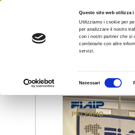
Skip
to
Questo sito web utilizza i
Federazione Italiana Agen
content
FIAIP
Utilizziamo i cookie per pe
per analizzare il nostro tra
#house#agentiimmob
con i nostri partner che si
combinarle con altre inform
servizi.
Burrascano (Fiaip Palermo): 
eliminare le barriere archite
S
Necessari
Posted on
15 Maggio 2023
by
Ufficio St
e
l
e
z
i
o
n