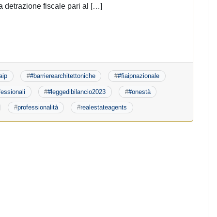
a detrazione fiscale pari al […]
aip
#
#barrierearchitettoniche
#
#fiaipnazionale
essionali
#
#leggedibilancio2023
#
#onestà
#
professionalità
#
realestateagents