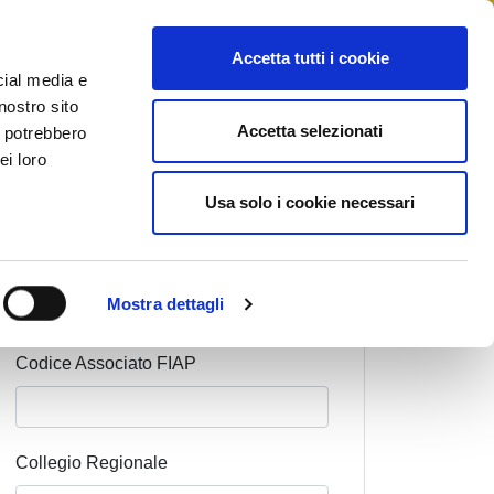
STAMPA
CONTATTI
MYFIAIP
Accetta tutti i cookie
cial media e
nostro sito
Accetta selezionati
i potrebbero
ei loro
Cognome Associato
Usa solo i cookie necessari
Nome Associato
Mostra dettagli
Codice Associato FIAP
Collegio Regionale