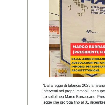
e
d
e
l
c
o
n
s
e
n
s
o
“Dalla legge di bilancio 2023 arrivano
interventi nei propri immobili per supe
Lo sottolinea Marco Burrascano, Pre
legge che proroga fino al 31 dicembre 