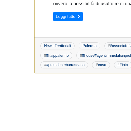
ovvero la possibilità di usufruire di un
Leggi tutto
News Territoriali
Palermo
#
#associatofi
#
#fiaippalermo
#
#house#agentiimmobiliariprof
#
#presidenteburrascano
#
casa
#
Fiaip