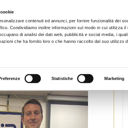
CHI SIAMO
SERVIZI
SETTORI OPERATIVI
RICERCA AGENTI
NEWS E 
 cookie
ti Immobiliari Professionali
rsonalizzare contenuti ed annunci, per fornire funzionalità dei so
ffico. Condividiamo inoltre informazioni sul modo in cui utilizza il 
iliariprofessionali
 occupano di analisi dei dati web, pubblicità e social media, i qual
azioni che ha fornito loro o che hanno raccolto dal suo utilizzo d
‘Nuove agevolazioni per superare ed
ttoniche’
Preferenze
Statistiche
Marketing
ampa