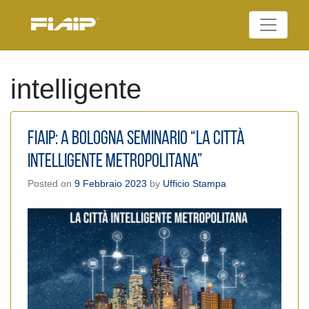
Skip
to
Federazione Italiana
content
FIAIP
Agenti Immobiliari
Professionali
intelligente
Fiaip: A Bologna Seminario “La Città
Intelligente Metropolitana”
Posted on
9 Febbraio 2023
by
Ufficio Stampa