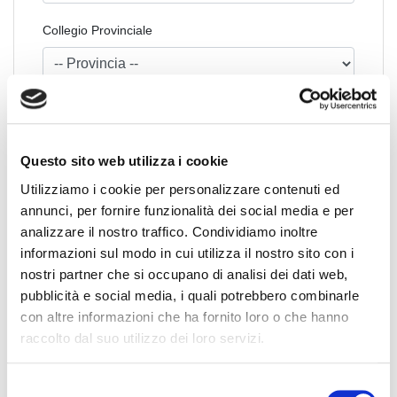
Collegio Provinciale
Questo sito web utilizza i cookie
Utilizziamo i cookie per personalizzare contenuti ed
annunci, per fornire funzionalità dei social media e per
News Territoriali
analizzare il nostro traffico. Condividiamo inoltre
informazioni sul modo in cui utilizza il nostro sito con i
Abruzzo
nostri partner che si occupano di analisi dei dati web,
Basilicata
pubblicità e social media, i quali potrebbero combinarle
con altre informazioni che ha fornito loro o che hanno
Calabria
raccolto dal suo utilizzo dei loro servizi.
Campania
Emilia Romagna
S
Friuli-Venezia Giulia