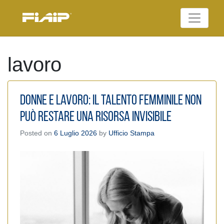
Skip
to
Federazione Italiana
content
FIAIP
Agenti Immobiliari
Professionali
lavoro
Donne e lavoro: il talento femminile non
può restare una risorsa invisibile
Posted on
6 Luglio 2026
by
Ufficio Stampa