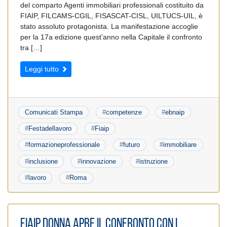
del comparto Agenti immobiliari professionali costituito da
FIAIP, FILCAMS-CGIL, FISASCAT-CISL, UILTUCS-UIL, è
stato assoluto protagonista. La manifestazione accoglie
per la 17a edizione quest’anno nella Capitale il confronto
tra […]
Leggi tutto
Comunicati Stampa
#
competenze
#
ebnaip
#
Festadellavoro
#
Fiaip
#
formazioneprofessionale
#
futuro
#
immobiliare
#
inclusione
#
innovazione
#
istruzione
#
lavoro
#
Roma
FIAIP Donna apre il confronto con i