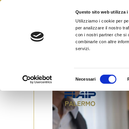
Skip
to
Questo sito web utilizza i
Federazione Italiana Agen
content
FIAIP
Utilizziamo i cookie per pe
per analizzare il nostro tra
legale
con i nostri partner che si
combinarle con altre inform
servizi.
IMMOBILIARE: CONSULENZA LEGAL
Posted on
17 Gennaio 2025
by
Ufficio S
S
Necessari
e
l
e
z
i
o
n