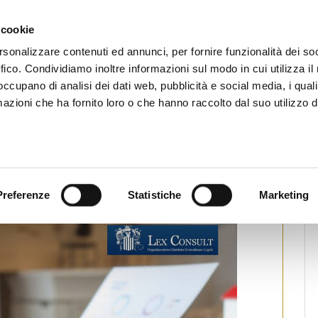
CHI SIAMO
SERVIZI
SETTORI OPERATIVI
RICERCA AGENTI
NEWS E 
 cookie
ti Immobiliari Professionali
rsonalizzare contenuti ed annunci, per fornire funzionalità dei so
ffico. Condividiamo inoltre informazioni sul modo in cui utilizza il 
 occupano di analisi dei dati web, pubblicità e social media, i qual
azioni che ha fornito loro o che hanno raccolto dal suo utilizzo d
E PER AGENTI IMMOBILIARI FIAIP
tampa
Preferenze
Statistiche
Marketing