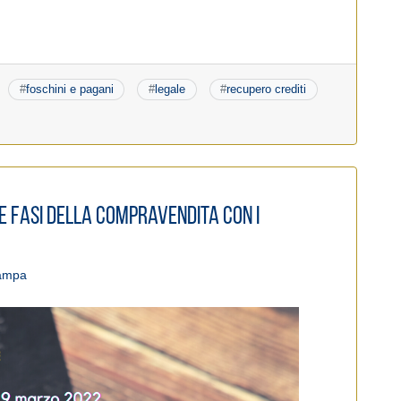
#
foschini e pagani
#
legale
#
recupero crediti
le fasi della compravendita con i
tampa