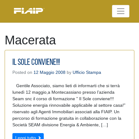
Skip
to
Federazione Italiana
content
FIAIP
Agenti Immobiliari
Professionali
Macerata
Il Sole conviene!!!
Posted on
12 Maggio 2008
by
Ufficio Stampa
Gentile Associato, siamo lieti di informarti che si terrà
lunedì 12 maggio,a Montecassiano presso l’azienda
Seam snc il corso di formazione " Il Sole conviene!!!
Soluzione energia rinnovabile applicabile al settore casa!"
riservato agli Agenti Immobiliari associati alla FIAIP. Un
percorso di formazione gratuita in collaborazione con la
Società SEAM divisione Energia & Ambiente, […]
Leggi tutto