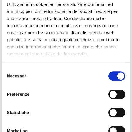
Utilizziamo i cookie per personalizzare contenuti ed
annunci, per fornire funzionalità dei social media e per
analizzare il nostro traffico. Condividiamo inoltre
Collegio Provinciale
informazioni sul modo in cui utilizza il nostro sito con i
nostri partner che si occupano di analisi dei dati web,
pubblicità e social media, i quali potrebbero combinarle
con altre informazioni che ha fornito loro o che hanno
raccolto dal suo utilizzo dei loro servizi.
S
Necessari
e
l
News Territoriali
e
Preferenze
z
Abruzzo
i
o
Statistiche
Basilicata
n
Calabria
e
Campania
Marketing