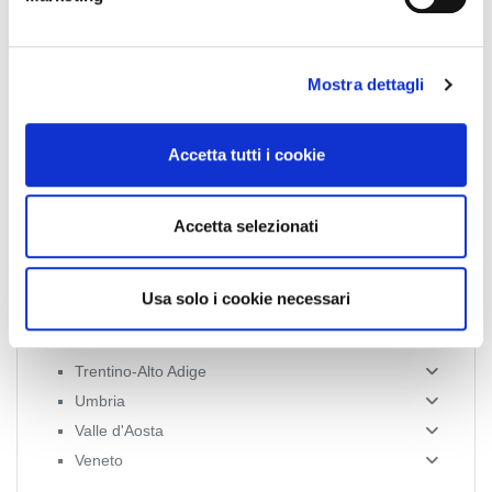
d
Emilia Romagna
e
Friuli-Venezia Giulia
l
Lazio
Mostra dettagli
c
Liguria
o
Lombardia
n
Accetta tutti i cookie
s
Marche
e
Molise
n
Piemonte
Accetta selezionati
s
Puglia
o
Sardegna
Usa solo i cookie necessari
Sicilia
Toscana
Trentino-Alto Adige
Umbria
Valle d'Aosta
Veneto