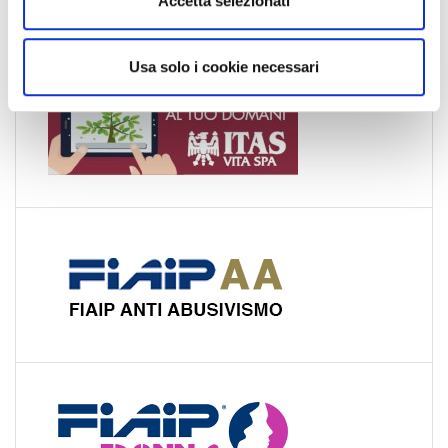
Accetta selezionati
Veneto
s
o
Usa solo i cookie necessari