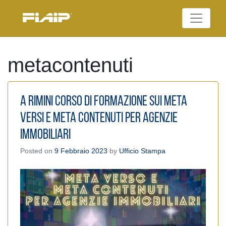
Skip
to
Federazione Italiana
content
FIAIP
Agenti Immobiliari
Professionali
metacontenuti
A Rimini corso di formazione sui Meta
versi e Meta Contenuti per agenzie
immobiliari
Posted on
9 Febbraio 2023
by
Ufficio Stampa