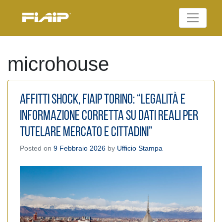
Skip
to
Federazione Italiana
content
FIAIP
Agenti Immobiliari
Professionali
microhouse
Affitti shock, Fiaip Torino: “Legalità e
informazione corretta su dati reali per
tutelare mercato e cittadini”
Posted on
9 Febbraio 2026
by
Ufficio Stampa