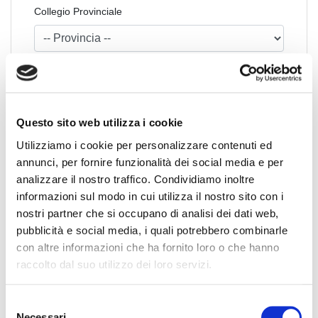
Collegio Provinciale
Questo sito web utilizza i cookie
Utilizziamo i cookie per personalizzare contenuti ed
annunci, per fornire funzionalità dei social media e per
News Territoriali
analizzare il nostro traffico. Condividiamo inoltre
informazioni sul modo in cui utilizza il nostro sito con i
Abruzzo
nostri partner che si occupano di analisi dei dati web,
Basilicata
pubblicità e social media, i quali potrebbero combinarle
Calabria
con altre informazioni che ha fornito loro o che hanno
Campania
raccolto dal suo utilizzo dei loro servizi.
Emilia Romagna
Friuli-Venezia Giulia
S
Necessari
Lazio