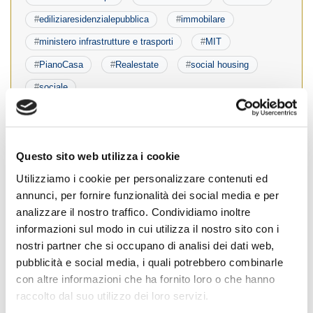
#
ediliziaresidenzialepubblica
#
immobilare
#
ministero infrastrutture e trasporti
#
MIT
#
PianoCasa
#
Realestate
#
social housing
#
sociale
Cognome Associato
Questo sito web utilizza i cookie
Utilizziamo i cookie per personalizzare contenuti ed
annunci, per fornire funzionalità dei social media e per
analizzare il nostro traffico. Condividiamo inoltre
Nome Associato
informazioni sul modo in cui utilizza il nostro sito con i
nostri partner che si occupano di analisi dei dati web,
pubblicità e social media, i quali potrebbero combinarle
Codice Associato FIAP
con altre informazioni che ha fornito loro o che hanno
raccolto dal suo utilizzo dei loro servizi.