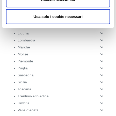
s
Campania
o
Emilia Romagna
Usa solo i cookie necessari
Friuli-Venezia Giulia
Lazio
Liguria
Lombardia
Marche
Molise
Piemonte
Puglia
Sardegna
Sicilia
Toscana
Trentino-Alto Adige
Umbria
Valle d'Aosta