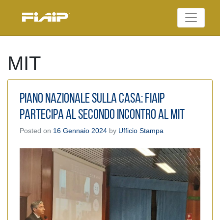
Skip
to
Federazione Italiana
content
FIAIP
Agenti Immobiliari
Professionali
MIT
Piano nazionale sulla Casa: Fiaip
partecipa al secondo incontro al MIT
Posted on
16 Gennaio 2024
by
Ufficio Stampa