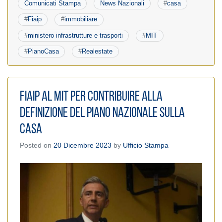
Comunicati Stampa
News Nazionali
#
casa
#
Fiaip
#
immobiliare
#
ministero infrastrutture e trasporti
#
MIT
#
PianoCasa
#
Realestate
Fiaip al MIT per contribuire alla
definizione del Piano Nazionale sulla
Casa
Posted on
20 Dicembre 2023
by
Ufficio Stampa