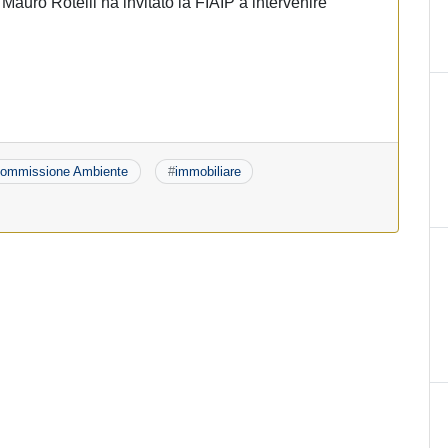
auro Rotelli ha invitato la FIAIP a intervenire
ommissione Ambiente
#
immobiliare