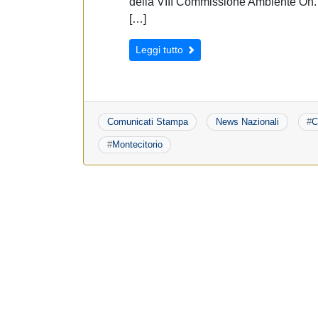
della VIII Commissione Ambiente On. M
[…]
Leggi tutto
Comunicati Stampa
News Nazionali
#
C
#
Montecitorio