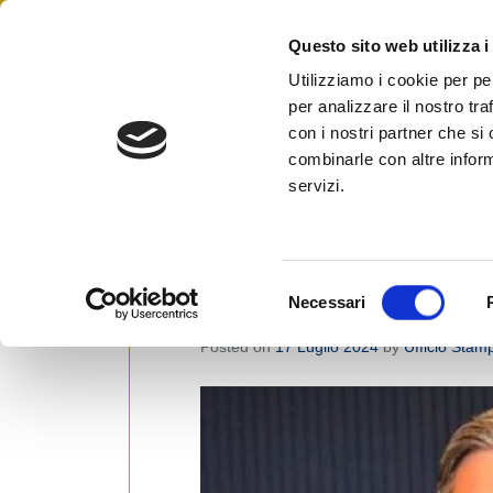
Skip
to
Questo sito web utilizza i
Federazione Italiana Agen
content
FIAIP
Utilizziamo i cookie per pe
per analizzare il nostro tra
Montecitorio
con i nostri partner che si
combinarle con altre inform
servizi.
Salva Casa: Approvato a Mont
l’emendamento Fiaip che alza
S
Necessari
per i miniappartamenti
e
l
Posted on
17 Luglio 2024
by
Ufficio Stam
e
z
i
o
n