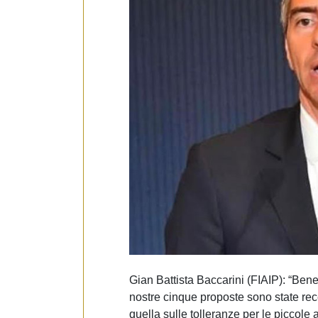
e
d
e
l
c
o
n
s
e
n
s
o
Gian Battista Baccarini (FIAIP): “Bene 
nostre cinque proposte sono state rec
quella sulle tolleranze per le piccole a