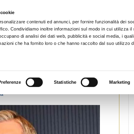
CHI SIAMO
SERVIZI
SETTORI OPERATIVI
RICERCA AGENTI
NEWS E 
 cookie
ti Immobiliari Professionali
rsonalizzare contenuti ed annunci, per fornire funzionalità dei so
ffico. Condividiamo inoltre informazioni sul modo in cui utilizza il 
 occupano di analisi dei dati web, pubblicità e social media, i qual
azioni che ha fornito loro o che hanno raccolto dal suo utilizzo d
ecitorio in Commissione Ambiente
 al 6% la soglia della tolleranza
Preferenze
Statistiche
Marketing
pa