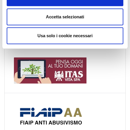
s
Toscana
e
Trentino-Alto Adige
n
Accetta selezionati
Umbria
s
Valle d'Aosta
o
Usa solo i cookie necessari
Veneto