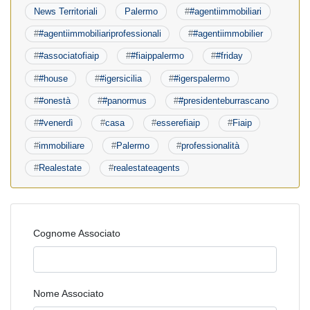
News Territoriali
Palermo
#
#agentiimmobiliari
#
#agentiimmobiliariprofessionali
#
#agentiimmobilier
#
#associatofiaip
#
#fiaippalermo
#
#friday
#
#house
#
#igersicilia
#
#igerspalermo
#
#onestà
#
#panormus
#
#presidenteburrascano
#
#venerdì
#
casa
#
esserefiaip
#
Fiaip
#
immobiliare
#
Palermo
#
professionalità
#
Realestate
#
realestateagents
Cognome Associato
Nome Associato