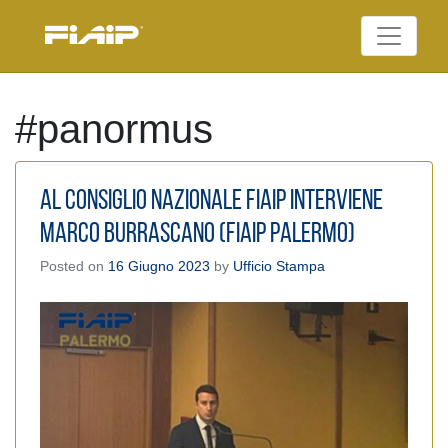
Skip
to
Federazione Italiana
content
FIAIP
Agenti Immobiliari
Professionali
#panormus
Al Consiglio Nazionale FIAIP interviene
Marco Burrascano (Fiaip Palermo)
Posted on
16 Giugno 2023
by
Ufficio Stampa