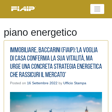
Skip
to
Federazione Italiana
content
FIAIP
Agenti Immobiliari
Professionali
piano energetico
Immobiliare, Baccarini (FIAIP):’La voglia
di casa conferma la sua vitalità, ma
urge una concreta strategia energetica
che rassicuri il mercato’
Posted on
16 Settembre 2022
by
Ufficio Stampa