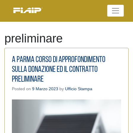
Skip
to
Federazione Italiana
content
FIAIP
Agenti Immobiliari
Professionali
preliminare
A Parma corso di approfondimento
sulla donazione ed il contratto
preliminare
Posted on
9 Marzo 2023
by
Ufficio Stampa