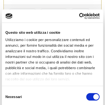
Emilia Romagna
#
compravendita
#
contratto
#
preliminare
#
proposta d'acquisto
Questo sito web utilizza i cookie
Domani Fiaip partecipa a Mi Manda Rai 3
Utilizziamo i cookie per personalizzare contenuti ed
annunci, per fornire funzionalità dei social media e per
Posted on
26 Maggio 2020
by
Ufficio Stampa
analizzare il nostro traffico. Condividiamo inoltre
informazioni sul modo in cui utilizza il nostro sito con i
nostri partner che si occupano di analisi dei dati web,
pubblicità e social media, i quali potrebbero combinarle
con altre informazioni che ha fornito loro o che hanno
raccolto dal suo utilizzo dei loro servizi.
S
Necessari
e
l