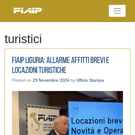
Skip
to
Federazione Italiana
content
FIAIP
Agenti Immobiliari
Professionali
turistici
Fiaip Liguria: Allarme Affitti brevi e
Locazioni turistiche
Posted on
29 Novembre 2024
by
Ufficio Stampa