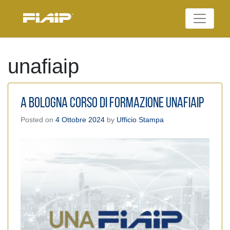
Skip
to
Federazione Italiana
content
FIAIP
Agenti Immobiliari
Professionali
unafiaip
A Bologna corso di formazione UnaFIAIP
Posted on
4 Ottobre 2024
by
Ufficio Stampa