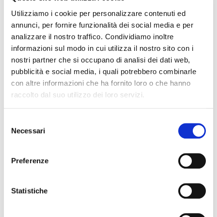
Utilizziamo i cookie per personalizzare contenuti ed
annunci, per fornire funzionalità dei social media e per
analizzare il nostro traffico. Condividiamo inoltre
informazioni sul modo in cui utilizza il nostro sito con i
nostri partner che si occupano di analisi dei dati web,
pubblicità e social media, i quali potrebbero combinarle
con altre informazioni che ha fornito loro o che hanno
raccolto dal suo utilizzo dei loro servizi.
Il Collegio Provinciale di FIAIP Ancona organizza il 16
maggio 2020, presso l’Ego Hotel di Ancona in Via
S
Flaminia, 220 il corso operativo, riservato agli associati,
Necessari
sulla metodologia professionale UNAFiaip, la modulistica,
e
le piattaforme web UNAFiaip e ReFiaip. UNAFIAIP è un
l
metodo di lavoro che recepisce le indicazioni europee
e
Preferenze
contenute nella Prassi di riferimento UNI 40:2018, […]
z
i
Leggi tutto
o
Statistiche
n
e