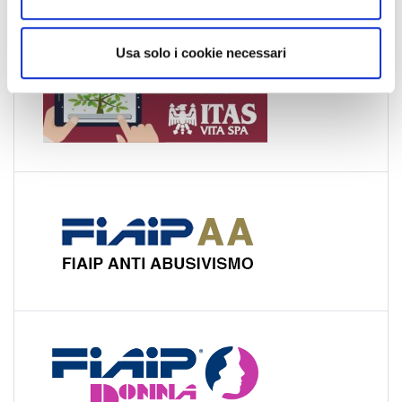
s
o
Usa solo i cookie necessari