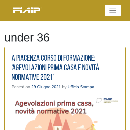
Skip
to
Federazione Italiana
content
FIAIP
Agenti Immobiliari
Professionali
under 36
A Piacenza Corso di formazione:
‘Agevolazioni prima casa e novità
normative 2021’
Posted on
29 Giugno 2021
by
Ufficio Stampa