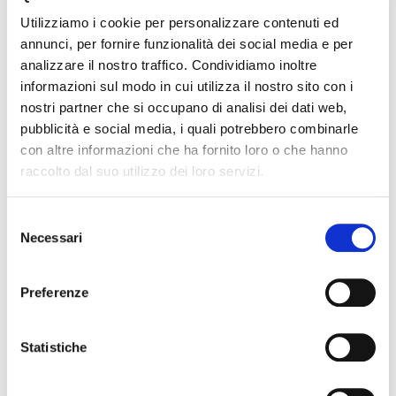
Cognome Associato
Utilizziamo i cookie per personalizzare contenuti ed
annunci, per fornire funzionalità dei social media e per
analizzare il nostro traffico. Condividiamo inoltre
Nome Associato
informazioni sul modo in cui utilizza il nostro sito con i
nostri partner che si occupano di analisi dei dati web,
pubblicità e social media, i quali potrebbero combinarle
con altre informazioni che ha fornito loro o che hanno
Codice Associato FIAP
raccolto dal suo utilizzo dei loro servizi.
S
Necessari
Collegio Regionale
e
l
e
Preferenze
z
Collegio Provinciale
i
o
Statistiche
n
e