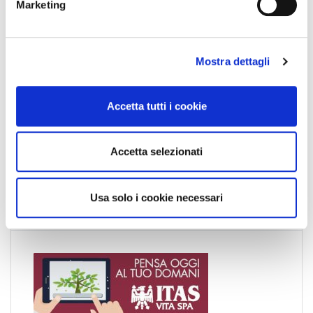
Marketing
d
e
l
Mostra dettagli
c
o
News
n
Accetta tutti i cookie
s
Esteri
e
Formazione
n
Accetta selezionati
s
News Esteri
o
News Nazionali
Usa solo i cookie necessari
News Territoriali