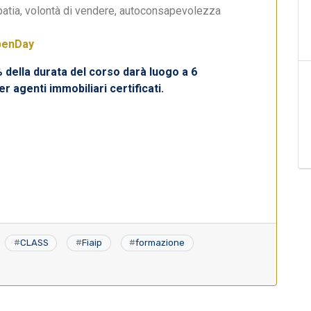
patia, volontà di vendere, autoconsapevolezza
penDay
 della durata del corso darà luogo a 6
per agenti immobiliari certificati.
#
CLASS
#
Fiaip
#
formazione