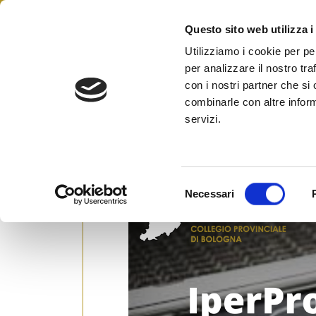
Questo sito web utilizza i
Federazione Italiana Ag
FIAIP
Utilizziamo i cookie per pe
per analizzare il nostro tra
con i nostri partner che si
combinarle con altre inform
A Bologna “IperProfessio
servizi.
Cavalca
Posted on
19 Maggio 2022
by
Ufficio S
S
Necessari
e
l
e
z
i
o
n