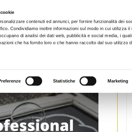
CHI SIAMO
SERVIZI
SETTORI OPERATIVI
RICERCA AGENTI
NEWS E
 cookie
enti Immobiliari Professionali
rsonalizzare contenuti ed annunci, per fornire funzionalità dei so
ffico. Condividiamo inoltre informazioni sul modo in cui utilizza il 
 occupano di analisi dei dati web, pubblicità e social media, i qual
azioni che ha fornito loro o che hanno raccolto dal suo utilizzo d
nal CLASS” con Lorenzo
tampa
Preferenze
Statistiche
Marketing