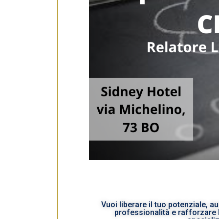
e
d
e
l
c
o
n
s
e
n
s
o
Vuoi liberare il tuo potenziale, 
professionalità e rafforzare 