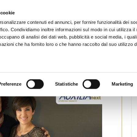
CHI SIAMO
SERVIZI
SETTORI OPERATIVI
RICERCA AGENTI
NEWS E 
 cookie
ti Immobiliari Professionali
rsonalizzare contenuti ed annunci, per fornire funzionalità dei so
ffico. Condividiamo inoltre informazioni sul modo in cui utilizza il 
 occupano di analisi dei dati web, pubblicità e social media, i qual
azioni che ha fornito loro o che hanno raccolto dal suo utilizzo d
razione premia le colleghe di
ampa
Preferenze
Statistiche
Marketing