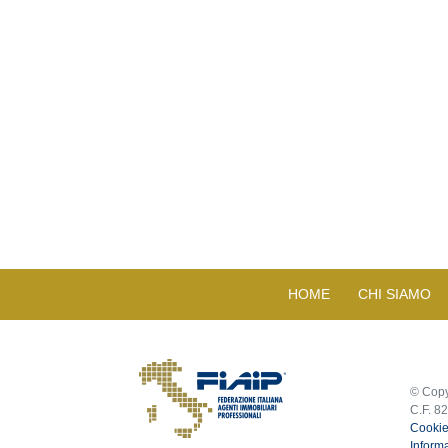
HOME
CHI SIAMO
© Copy
C.F. 8
Cookie
Informa