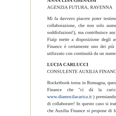
ANNA LISA GHINASSI
AGENZIA FUTURA, RAVENNA
Mi fa davvero piacere poter testimo
collaborazione, che non solo aume
soddisfazioni!), ma contribuisce an
Fiaip mette a disposizione degli
a
Finance è certamente uno dei pi
utilizzato con continuità da un num
LUCIA CARLUCCI
CONSULENTE AUXILIA FINAN
Rocketbook torna in Romagna, questa
Finance che "ci dà la caric
www.diamocilacarica.it
)
premiando 
di collaborare! In questo
caso si tra
che Auxilia Finance si
propone di fa