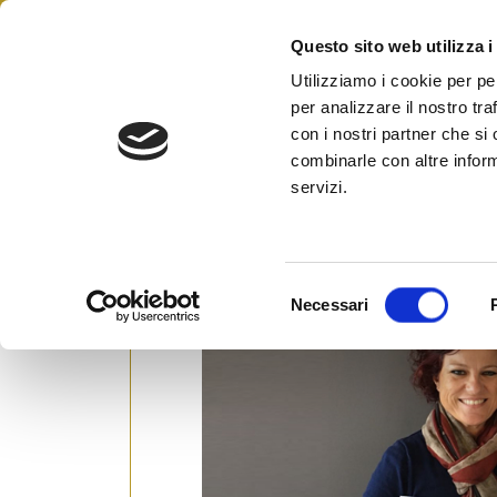
Skip
to
Questo sito web utilizza i
Federazione Italiana Agen
content
FIAIP
Utilizziamo i cookie per pe
per analizzare il nostro tra
con i nostri partner che si
combinarle con altre inform
AUXILIAnext | La collabo
servizi.
Ravenna
Posted on
17 Ottobre 2016
by
Ufficio St
S
Necessari
e
l
e
z
i
o
n