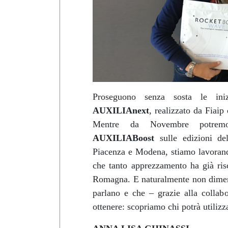
e
d
e
l
c
o
n
s
Proseguono senza sosta le iniz
e
AUXILIAnext
, realizzato da Fiaip
n
Mentre da Novembre potremo 
s
AUXILIABoost
sulle edizioni d
o
Piacenza e Modena, stiamo lavoran
che tanto apprezzamento ha già ris
Romagna. E naturalmente non dime
parlano e che – grazie alla collabo
ottenere: scopriamo chi potrà utilizz