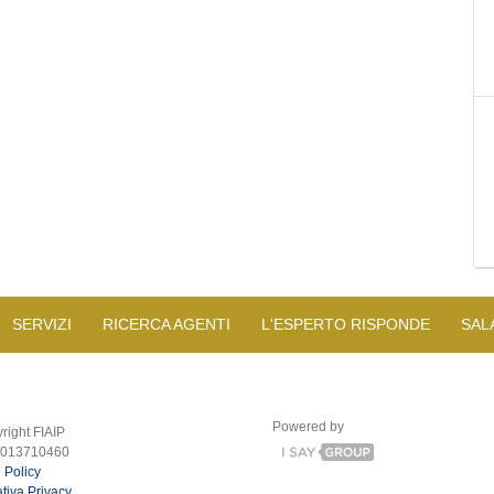
SERVIZI
RICERCA AGENTI
L'ESPERTO RISPONDE
SAL
Powered by
right FIAIP
2013710460
 Policy
tiva Privacy