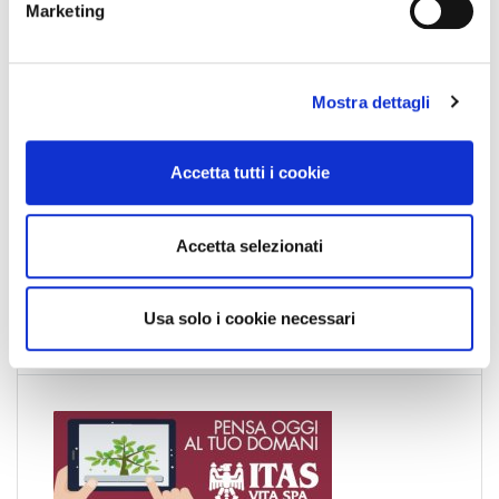
Marketing
d
e
l
Mostra dettagli
c
o
News
n
Accetta tutti i cookie
s
Esteri
e
n
Formazione
Accetta selezionati
s
News Esteri
o
News Nazionali
Usa solo i cookie necessari
News Territoriali