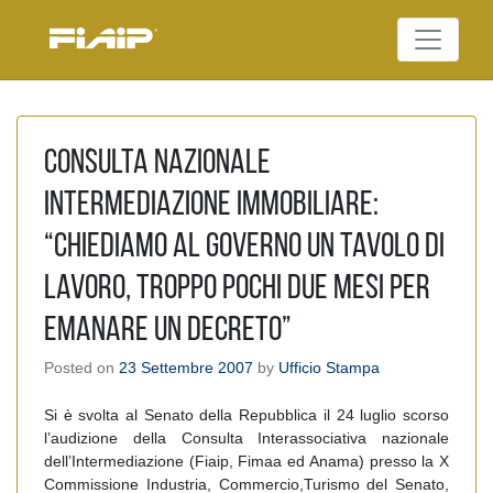
Skip
to
Federazione Italiana
content
FIAIP
Agenti Immobiliari
Professionali
Consulta nazionale
Intermediazione Immobiliare:
“Chiediamo al Governo un tavolo di
lavoro, troppo pochi due mesi per
emanare un decreto”
Posted on
23 Settembre 2007
by
Ufficio Stampa
Si è svolta al Senato della Repubblica il 24 luglio scorso
l’audizione della Consulta Interassociativa nazionale
dell’Intermediazione (Fiaip, Fimaa ed Anama) presso la X
Commissione Industria, Commercio,Turismo del Senato,