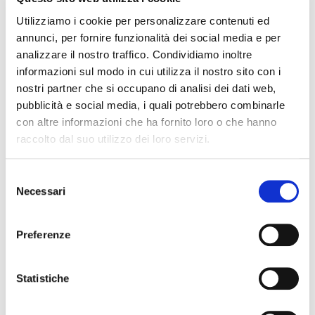
Cognome Associato
Utilizziamo i cookie per personalizzare contenuti ed
annunci, per fornire funzionalità dei social media e per
analizzare il nostro traffico. Condividiamo inoltre
informazioni sul modo in cui utilizza il nostro sito con i
Nome Associato
nostri partner che si occupano di analisi dei dati web,
pubblicità e social media, i quali potrebbero combinarle
con altre informazioni che ha fornito loro o che hanno
Codice Associato FIAP
raccolto dal suo utilizzo dei loro servizi.
S
Necessari
e
Collegio Regionale
l
e
Preferenze
z
Collegio Provinciale
i
o
Statistiche
n
e