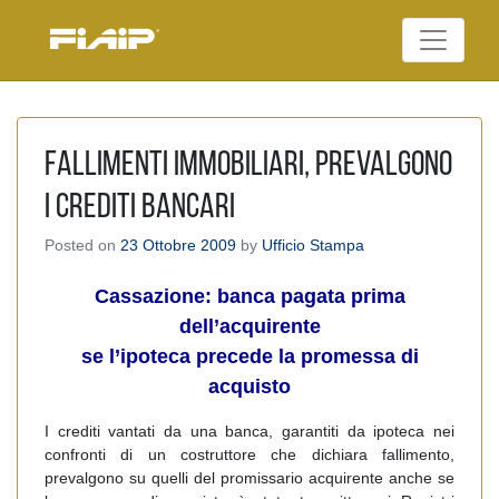
Skip
to
Federazione Italiana
content
FIAIP
Agenti Immobiliari
Professionali
Fallimenti immobiliari, prevalgono
i crediti bancari
Posted on
23 Ottobre 2009
by
Ufficio Stampa
Cassazione: banca pagata prima
dell’acquirente
se l’ipoteca precede la promessa di
acquisto
I crediti vantati da una banca, garantiti da ipoteca nei
confronti di un costruttore che dichiara fallimento,
prevalgono su quelli del promissario acquirente anche se