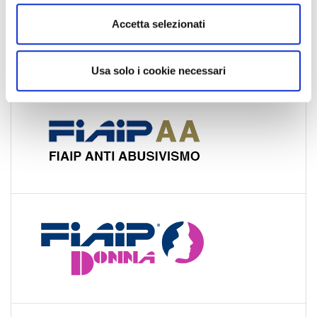
e
n
Accetta selezionati
s
o
Usa solo i cookie necessari