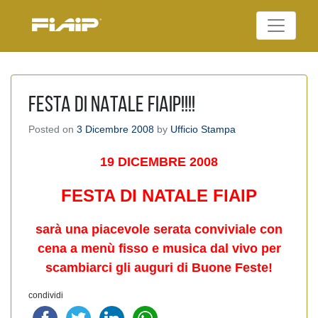
Skip
to
Federazione Italiana
content
FIAIP
Agenti Immobiliari
Professionali
FESTA DI NATALE FIAIP!!!!
Posted on
3 Dicembre 2008
by
Ufficio Stampa
19 DICEMBRE 2008
FESTA DI NATALE FIAIP
sarà una piacevole serata conviviale con
cena a menù fisso e musica dal vivo per
scambiarci gli auguri di Buone Feste!
condividi