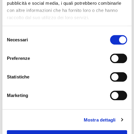
pubblicità e social media, i quali potrebbero combinarle
News Territoriali
con altre informazioni che ha fornito loro o che hanno
raccolto dal suo utilizzo dei loro servizi.
S
Necessari
e
l
e
Preferenze
z
i
o
Statistiche
n
e
Marketing
d
e
l
Mostra dettagli
c
o