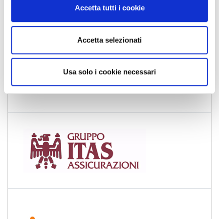
n
Accetta tutti i cookie
s
e
n
Accetta selezionati
s
o
Usa solo i cookie necessari