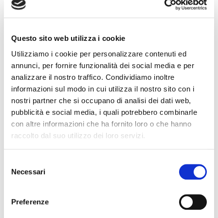
Questo sito web utilizza i cookie
Emilia Romagna
Utilizziamo i cookie per personalizzare contenuti ed
annunci, per fornire funzionalità dei social media e per
analizzare il nostro traffico. Condividiamo inoltre
Cognome Associato
informazioni sul modo in cui utilizza il nostro sito con i
nostri partner che si occupano di analisi dei dati web,
pubblicità e social media, i quali potrebbero combinarle
con altre informazioni che ha fornito loro o che hanno
Nome Associato
raccolto dal suo utilizzo dei loro servizi.
S
Necessari
Codice Associato FIAP
e
l
e
Preferenze
z
Collegio Regionale