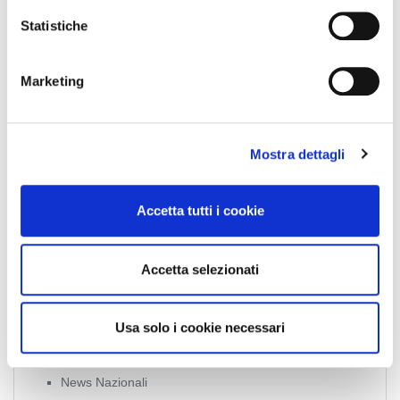
i
o
Statistiche
n
e
Collegio Provinciale
Marketing
d
e
l
Mostra dettagli
c
o
n
Accetta tutti i cookie
s
e
n
News
Accetta selezionati
s
o
Esteri
Usa solo i cookie necessari
Formazione
News Esteri
News Nazionali