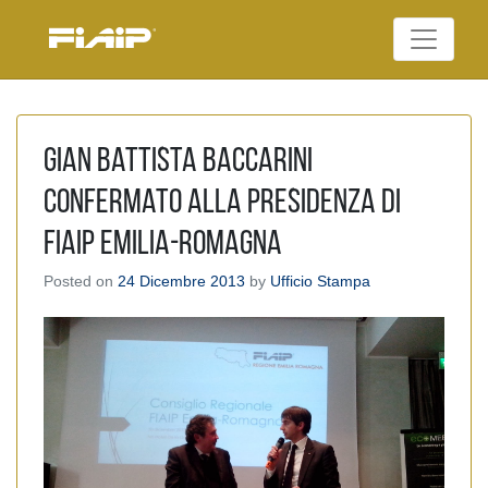
Skip
to
Federazione Italiana
content
FIAIP
Agenti Immobiliari
Professionali
Gian Battista Baccarini
confermato alla presidenza di
Fiaip Emilia-Romagna
Posted on
24 Dicembre 2013
by
Ufficio Stampa