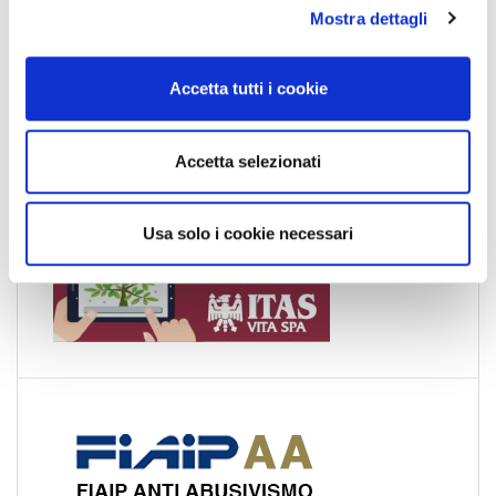
Mostra dettagli
c
Esteri
o
Formazione
n
Accetta tutti i cookie
s
News Esteri
e
News Nazionali
n
News Territoriali
Accetta selezionati
s
o
Usa solo i cookie necessari