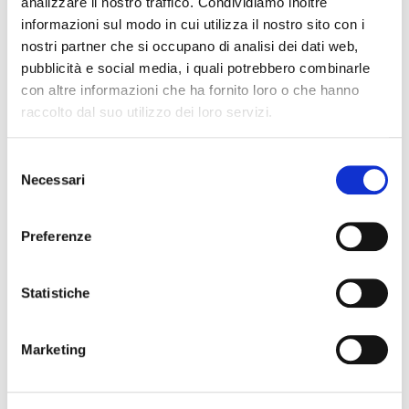
analizzare il nostro traffico. Condividiamo inoltre
informazioni sul modo in cui utilizza il nostro sito con i
Codice Associato FIAP
nostri partner che si occupano di analisi dei dati web,
pubblicità e social media, i quali potrebbero combinarle
con altre informazioni che ha fornito loro o che hanno
raccolto dal suo utilizzo dei loro servizi.
Collegio Regionale
S
Necessari
e
Collegio Provinciale
l
e
Preferenze
z
i
o
Statistiche
n
e
Marketing
d
e
News
l