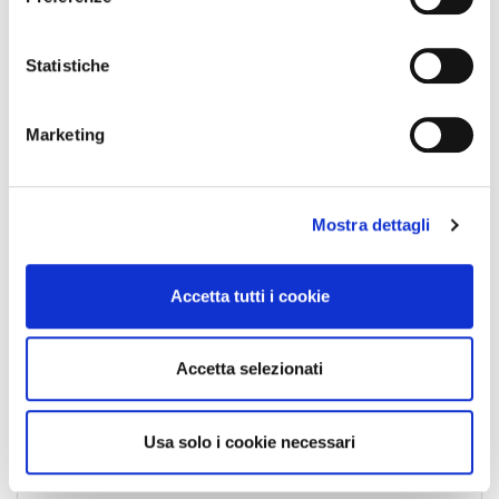
z
i
Collegio Regionale
o
Statistiche
n
e
Marketing
d
Collegio Provinciale
e
l
Mostra dettagli
c
o
n
Accetta tutti i cookie
s
e
n
Accetta selezionati
s
News
o
Usa solo i cookie necessari
Esteri
Formazione