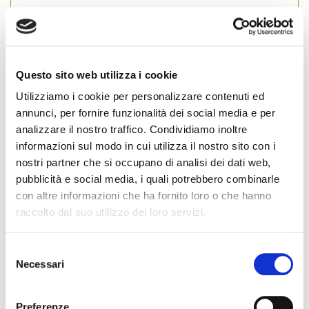
condividi
Questo sito web utilizza i cookie
Utilizziamo i cookie per personalizzare contenuti ed
Emilia Romagna
annunci, per fornire funzionalità dei social media e per
analizzare il nostro traffico. Condividiamo inoltre
informazioni sul modo in cui utilizza il nostro sito con i
nostri partner che si occupano di analisi dei dati web,
Cognome Associato
pubblicità e social media, i quali potrebbero combinarle
con altre informazioni che ha fornito loro o che hanno
raccolto dal suo utilizzo dei loro servizi.
Nome Associato
S
Necessari
e
l
Codice Associato FIAP
e
Preferenze