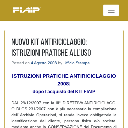
Skip
to
Federazione Italiana
content
FIAIP
Agenti Immobiliari
Professionali
NUOVO KIT ANTIRICICLAGGIO:
Istruzioni pratiche all’uso
Posted on
4 Agosto 2008
by
Ufficio Stampa
ISTRUZIONI PRATICHE ANTIRICICLAGGIO
2008:
dopo l’acquisto del KIT FIAIP
DAL 29/12/2007 con la III° DIRETTIVA ANTIRICICLAGGI
O DLGS 231/2007 non è più necessario la compilazione
dell’ Archivio Operazioni, si rende invece obbligatoria la
identificazione del cliente, persona fisica e/o società,
mediante anche la CONSERVAZIONE del Documento di