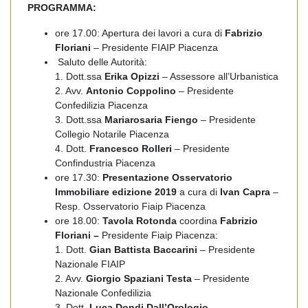
PROGRAMMA:
ore 17.00: Apertura dei lavori a cura di
Fabrizio
Floriani
– Presidente FIAIP Piacenza
Saluto delle Autorità:
1. Dott.ssa
Erika Opizzi
– Assessore all’Urbanistica
2. Avv.
Antonio Coppolino
– Presidente
Confedilizia Piacenza
3. Dott.ssa
Mariarosaria Fiengo
– Presidente
Collegio Notarile Piacenza
4. Dott.
Francesco Rolleri
– Presidente
Confindustria Piacenza
ore 17.30:
Presentazione Osservatorio
Immobiliare edizione 2019
a cura di
Ivan Capra
–
Resp. Osservatorio Fiaip Piacenza
ore 18.00:
Tavola Rotonda
coordina
Fabrizio
Floriani –
Presidente Fiaip Piacenza:
1. Dott.
Gian Battista Baccarini
– Presidente
Nazionale FIAIP
2. Avv.
Giorgio Spaziani Testa
– Presidente
Nazionale Confedilizia
3. Dott.
Luca Dondi Dall’Orologio
–