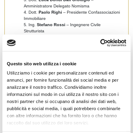
Amministratore Delegato Nomisma
4. Dott.
Paolo Righi
– Presidente Confassociazioni
Immobiliare
5. Ing.
Stefano Rossi
– Ingegnere Civile
Strutturista
ore 19.00: Chiusura dei Lavori
condividi
Questo sito web utilizza i cookie
Utilizziamo i cookie per personalizzare contenuti ed
annunci, per fornire funzionalità dei social media e per
analizzare il nostro traffico. Condividiamo inoltre
informazioni sul modo in cui utilizza il nostro sito con i
Emilia Romagna
News Territoriali
Piacenza
nostri partner che si occupano di analisi dei dati web,
#
2019
#
Fiaip
#
osservatorio immobiliare
pubblicità e social media, i quali potrebbero combinarle
con altre informazioni che ha fornito loro o che hanno
raccolto dal suo utilizzo dei loro servizi.