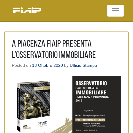
Skip
to
Federazione Italiana
content
FIAIP
Agenti Immobiliari
Professionali
A Piacenza Fiaip presenta
l’Osservatorio immobiliare
Posted on
13 Ottobre 2020
by
Ufficio Stampa