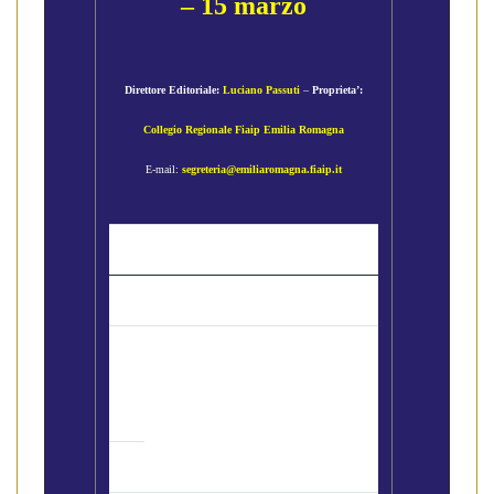
– 15 marzo
Direttore Editoriale:
Luciano Passuti
–
Proprieta’:
Collegio Regionale Fiaip Emilia Romagna
E-mail:
segreteria@emiliaromagna.fiaip.it
Gli Argomenti
Convegno Regionale in tema
di registrazione dei Contratti
Preliminari