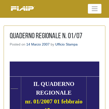
Skip
to
Federazione Italiana
content
FIAIP
Agenti Immobiliari
Professionali
Quaderno Regionale n. 01/07
Posted on
14 Marzo 2007
by
Ufficio Stampa
IL QUADERNO
REGIONALE
nr. 01/2007 01 febbraio