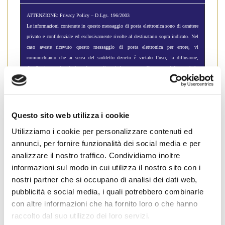
ATTENZIONE: Privacy Policy – D.Lgs. 196/2003
Le informazioni contenute in questo messaggio di posta elettronica sono di carattere
privato e confidenziale ed esclusivamente rivolte al destinatario sopra indicato. Nel
caso aveste ricevuto questo messaggio di posta elettronica per errore, vi
comunichiamo che ai sensi del suddetto decreto è vietato l’uso, la diffusione,
distribuzione o riproduzione da parte di ogni altra persona. Siete pregati di segnalarlo
immediatamente rispondendo al mittente e di distruggere quanto ricevuto (compresi i
file allegati) senza farne copia o leggerne il contenuto.Il messaggio ed i suoi allegati
sono protetti e scansionati con protezione antivirus di Norton Symantec.
Questo sito web utilizza i cookie
Utilizziamo i cookie per personalizzare contenuti ed
condividi
annunci, per fornire funzionalità dei social media e per
analizzare il nostro traffico. Condividiamo inoltre
informazioni sul modo in cui utilizza il nostro sito con i
nostri partner che si occupano di analisi dei dati web,
pubblicità e social media, i quali potrebbero combinarle
Emilia Romagna
con altre informazioni che ha fornito loro o che hanno
raccolto dal suo utilizzo dei loro servizi.