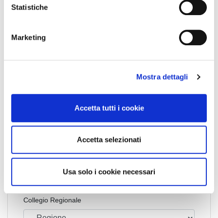
o
Statistiche
n
Emilia Romagna
e
Marketing
d
e
l
Cognome Associato
Mostra dettagli
c
o
n
Accetta tutti i cookie
s
Nome Associato
e
n
Accetta selezionati
s
Codice Associato FIAP
o
Usa solo i cookie necessari
Collegio Regionale