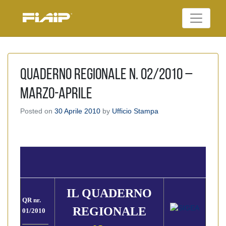
Skip
to
Federazione Italiana
content
FIAIP
Agenti Immobiliari
Professionali
Quaderno Regionale n. 02/2010 –
Marzo-Aprile
Posted on
30 Aprile 2010
by
Ufficio Stampa
IL QUADERNO
QR nr.
REGIONALE
01/2010