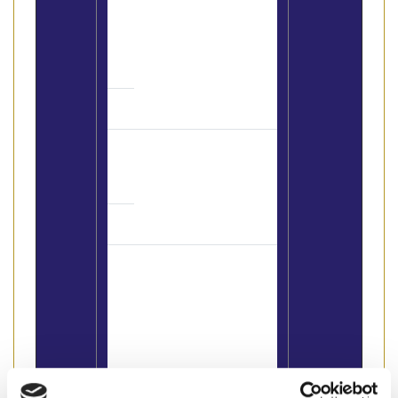
Nuovo servizio di
consulenza legale per
il settore turistico
Le nuove regole
Antiriciclaggio
CONVEGNO "Dopo
l’abolizione del Ruolo
degli Agenti
Immobiliari, quale sarà
il futuro della nostra
professione"