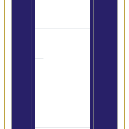
vecchio sensale
Un iscritto al
Ruolo/Preposto per
ogni Agenzia
Aggiornamenti
antiriciclaggio:
IMPORTANTI NOVITA’
SULLA VERIFICA
DELLA CLIENTELA