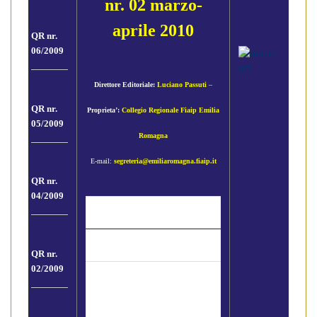
nr. 02 marzo-
aprile 2010
QR nr.
06/2009
Direttore Editoriale:
Luciano Passuti
–
QR nr.
Proprieta’:
Collegio Regionale Fiaip Emilia
05/2009
Romagna
E-mail:
segreteria@emiliaromagna.fiaip.it
QR nr.
04/2009
Gli Argomenti
QR nr.
02/2009
Chiarimenti
direttiva
servizi