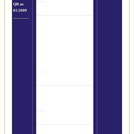
QR nr.
01/2009
GAZZETTA
UFFICIALE – D.L.
26/03/2010 N. 59 –
Attivazione della
Direttiva 2006/123/CE
relativa ai servizi nel
mercato interno
Bologna – Sportello
aperto al consumatore
Foto "storica" dal