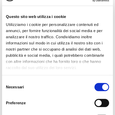
Questo sito web utilizza i cookie
Utilizziamo i cookie per personalizzare contenuti ed
annunci, per fornire funzionalità dei social media e per
analizzare il nostro traffico. Condividiamo inoltre
ATTENZIONE: Privacy Policy – D.Lgs. 196/2003
informazioni sul modo in cui utilizza il nostro sito con i
Le informazioni contenute in questo messaggio di posta elettronica sono di carattere
nostri partner che si occupano di analisi dei dati web,
privato e confidenziale ed esclusivamente rivolte al destinatario sopra indicato. Nel
caso aveste ricevuto questo messaggio di posta elettronica per errore, vi
pubblicità e social media, i quali potrebbero combinarle
comunichiamo che ai sensi del suddetto decreto è vietato l’uso, la diffusione,
con altre informazioni che ha fornito loro o che hanno
distribuzione o riproduzione da parte di ogni altra persona. Siete pregati di segnalarlo
raccolto dal suo utilizzo dei loro servizi.
immediatamente rispondendo al mittente e di distruggere quanto ricevuto (compresi i
file allegati) senza farne copia o leggerne il contenuto.Il messaggio ed i suoi allegati
sono protetti e scansionati con protezione antivirus di Norton Symantec.
S
Necessari
e
l
condividi
e
Preferenze
z
i