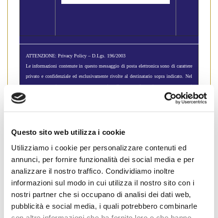
ATTENZIONE: Privacy Policy – D.Lgs. 196/2003
Le informazioni contenute in questo messaggio di posta elettronica sono di carattere
privato e confidenziale ed esclusivamente rivolte al destinatario sopra indicato. Nel
caso aveste ricevuto questo messaggio di posta elettronica per errore, vi
comunichiamo che ai sensi del suddetto decreto è vietato l’uso, la diffusione,
distribuzione o riproduzione da parte di ogni altra persona. Siete pregati di segnalarlo
immediatamente rispondendo al mittente e di distruggere quanto ricevuto (compresi i
file allegati) senza farne copia o leggerne il contenuto.Il messaggio ed i suoi allegati
Questo sito web utilizza i cookie
sono protetti e scansionati con protezione antivirus di Norton Symantec.
Utilizziamo i cookie per personalizzare contenuti ed
annunci, per fornire funzionalità dei social media e per
condividi
analizzare il nostro traffico. Condividiamo inoltre
informazioni sul modo in cui utilizza il nostro sito con i
nostri partner che si occupano di analisi dei dati web,
pubblicità e social media, i quali potrebbero combinarle
con altre informazioni che ha fornito loro o che hanno