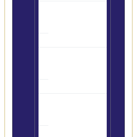
Più internet nei controlli
dell’Agenzia delle Entrate sui
servizi
(si legge in 1′)
Circolare sulla metodologia dei
controlli dell’Agenzia delle
Entrate
(si legge in 1′)
2° Torneo Nazionale Fiaip di
tennis a squadre
(si legge in
30")