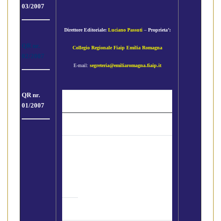
03/2007
Direttore Editoriale:
Luciano Passuti
–
Proprieta’:
QR nr.
Collegio Regionale Fiaip Emilia Romagna
02/2007
E-mail:
segreteria@emiliaromagna.fiaip.it
QR nr.
Gli Argomenti
01/2007
"La nuova modulistica FIAIP
presentata a Bologna " Invito al
Convegno del 5 maggio
(IMPORTANTE si legge in 1′)