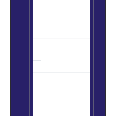
Guida sintetica per l’acquisto e
la vendita della casa
(si legge
con calma)
Introdotto il contratto di
apprendistato
(si legge in 2′)
Novità nella Finanziaria 2007
riguardo le cessioni e le
locazioni di immobili
(si legge
con calma)