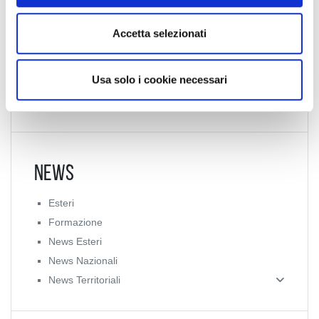
e
Collegio Provinciale
n
Accetta selezionati
s
o
Usa solo i cookie necessari
News
Esteri
Formazione
News Esteri
News Nazionali
News Territoriali