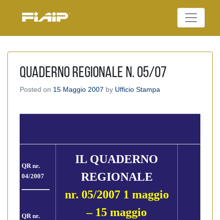
Skip
to
Federazione Italiana
content
FIAIP
Agenti Immobiliari
Professionali
Quaderno Regionale n. 05/07
Posted on
15 Maggio 2007
by
Ufficio Stampa
IL QUADERNO
QR nr.
REGIONALE
04/2007
nr. 05/2007 1 maggio
– 15 maggio
QR nr.