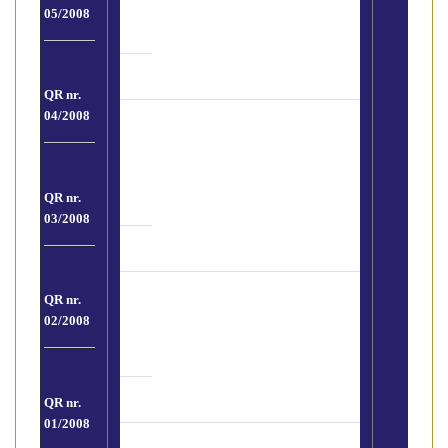
05/2008
finanziamento
(si legge con calma)
QR nr.
04/2008
Vademecum delle procedure e
degli adempimenti in base alle 3a
Direttiva – D.lgs 231 del 2007
(si
legge con calma)
QR nr.
03/2008
Un’adeguata verifica attraverso la
QR nr.
consultazione delle "Black –
02/2008
List"
(si legge in 3′)
QR nr.
01/2008
L’Ufficio Studi Nazionale Fiaip