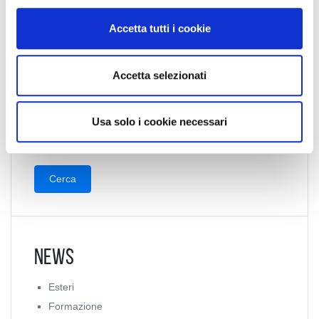
o
n
Accetta tutti i cookie
Collegio Regionale
s
e
n
Accetta selezionati
s
Collegio Provinciale
o
Usa solo i cookie necessari
News
Esteri
Formazione