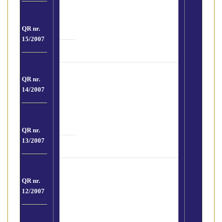
fornisce alcune precisazioni
(si
legge in 1′)
QR nr.
15/2007
Come richiedere la verifica a
QR nr.
consumo nella "Black List"-
14/2007
Remotecheck in
convenzione con Auris srl
(si legge
i 3′)
QR nr.
13/2007
Ordine "Kit Antiriciclaggio"
predisposto da Fiaip. Contiene:
QR nr.
Registro Clientela, Fascicolo
12/2007
Clientela, Schede per l’Adeguata
Verifica della Clientela, Archivio
dati operazione, Scheda Analisi del