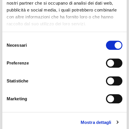
nostri partner che si occupano di analisi dei dati web,
condividi
pubblicità e social media, i quali potrebbero combinarle
con altre informazioni che ha fornito loro o che hanno
raccolto dal suo utilizzo dei loro servizi.
S
Emilia Romagna
Necessari
e
l
e
Preferenze
z
Cognome Associato
i
o
Statistiche
n
Nome Associato
e
Marketing
d
e
l
Codice Associato FIAP
Mostra dettagli
c