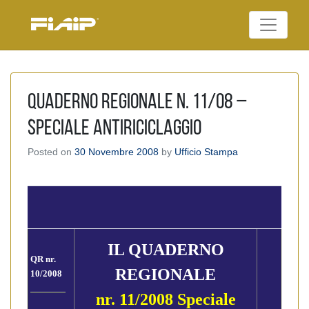
Skip
to
Federazione Italiana
content
FIAIP
Agenti Immobiliari
Professionali
Quaderno Regionale n. 11/08 –
Speciale ANTIRICICLAGGIO
Posted on
30 Novembre 2008
by
Ufficio Stampa
IL QUADERNO
QR nr.
REGIONALE
10/2008
nr. 11/2008 Speciale