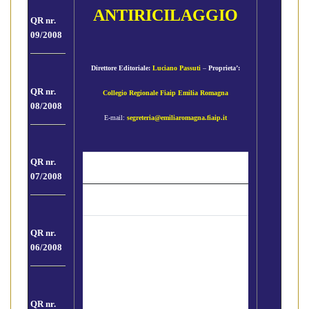
ANTIRICILAGGIO
QR nr.
09/2008
Direttore Editoriale:
Luciano Passuti
–
Proprieta’:
QR nr.
Collegio Regionale Fiaip Emilia Romagna
08/2008
E-mail:
segreteria@emiliaromagna.fiaip.it
QR nr.
Gli Argomenti
07/2008
Descrizione sommaria procedure e
QR nr.
adempimenti a carico degli Agenti
06/2008
Immobiliari, in occasione di una
compravendita e dei Meditori
Creditizi, in
QR nr.
occasione di una pratica di