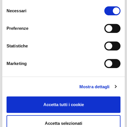
S
Necessari
e
l
e
Preferenze
z
News
i
o
Statistiche
Esteri
n
Formazione
e
News Esteri
Marketing
d
News Nazionali
e
News Territoriali
l
Mostra dettagli
c
o
n
Accetta tutti i cookie
s
e
n
Accetta selezionati