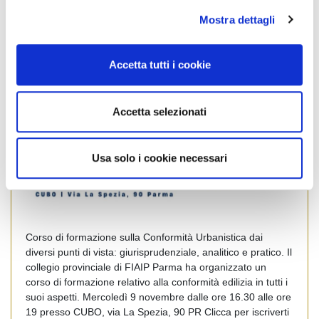
l
Mostra dettagli
c
o
n
Accetta tutti i cookie
s
e
n
Accetta selezionati
s
o
Usa solo i cookie necessari
Corso di formazione sulla Conformità Urbanistica dai
diversi punti di vista: giurisprudenziale, analitico e pratico. Il
collegio provinciale di FIAIP Parma ha organizzato un
corso di formazione relativo alla conformità edilizia in tutti i
suoi aspetti. Mercoledì 9 novembre dalle ore 16.30 alle ore
19 presso CUBO, via La Spezia, 90 PR Clicca per iscriverti