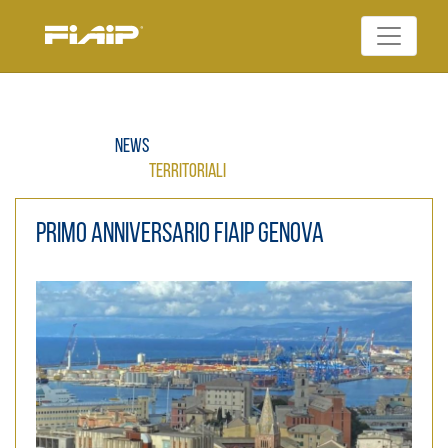
Skip
to
Federazione Italiana
content
FIAIP
Agenti Immobiliari
Professionali
News
Territoriali
Primo anniversario Fiaip Genova