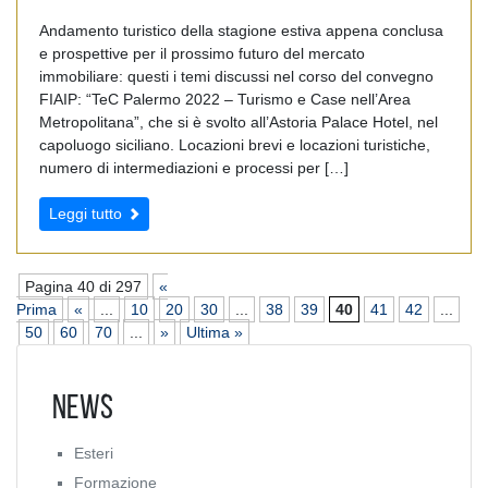
Andamento turistico della stagione estiva appena conclusa
e prospettive per il prossimo futuro del mercato
immobiliare: questi i temi discussi nel corso del convegno
FIAIP: “TeC Palermo 2022 – Turismo e Case nell’Area
Metropolitana”, che si è svolto all’Astoria Palace Hotel, nel
capoluogo siciliano. Locazioni brevi e locazioni turistiche,
numero di intermediazioni e processi per […]
Leggi tutto
Pagina 40 di 297
«
Prima
«
...
10
20
30
...
38
39
40
41
42
...
50
60
70
...
»
Ultima »
News
Esteri
Formazione