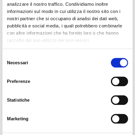
analizzare il nostro traffico. Condividiamo inoltre
informazioni sul modo in cui utilizza il nostro sito con i
Corso di Formazione sull’utilizzo della piattaforma
nostri partner che si occupano di analisi dei dati web,
gestionale immobiliare di FIAIP Il Collegio Provinciale di
pubblicità e social media, i quali potrebbero combinarle
Modena organizza, in collaborazione con il Relatore Marco
con altre informazioni che ha fornito loro o che hanno
Bini un corso relativo all’utilizzo della piattaforma gestionale
raccolto dal suo utilizzo dei loro servizi.
immobiliare GestiFIAIP – un sistema completo per la
gestione di un’agenzia immobiliare: un potente software
gestionale per creare e gestire immobili, clienti, richieste,
S
Necessari
vetrine, e […]
e
l
Leggi tutto
e
Preferenze
z
i
A Parma corso di formazione sulla
o
Statistiche
conformità urbanistica –
n
e
giurisprudenza, analisi e casi pratici
Marketing
d
e