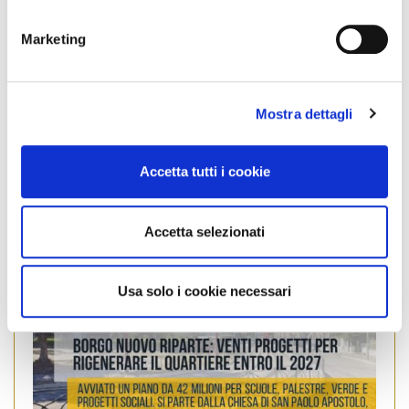
n
RIGENERARE IL QUARTIERE BORGO NUOVO DI
e
Marketing
d
PALERMO
e
l
Mostra dettagli
c
o
n
Accetta tutti i cookie
s
e
n
Accetta selezionati
s
o
Usa solo i cookie necessari