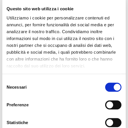
Questo sito web utilizza i cookie
Utilizziamo i cookie per personalizzare contenuti ed
annunci, per fornire funzionalità dei social media e per
analizzare il nostro traffico. Condividiamo inoltre
informazioni sul modo in cui utilizza il nostro sito con i
nostri partner che si occupano di analisi dei dati web,
pubblicità e social media, i quali potrebbero combinarle
con altre informazioni che ha fornito loro o che hanno
In Piemonte vendute 15.537 case: Cuneo in testa (+38%),
raccolto dal suo utilizzo dei loro servizi.
Asti giù (-1,5%) Nel torinese 8.200 abitazioni vendute: oltre
metà del mercato regionale Aumento del 5% delle vendite
S
nelle zone periferiche Prezzi in aumento tra 1 e 2% Il
Necessari
mercato immobiliare in Piemonte apre il 2025 con un
e
deciso segnale positivo. Nel primo trimestre dell’anno […]
l
e
Preferenze
Leggi tutto
z
i
o
Statistiche
FIAIP PALERMO. VENTI PROGETTI PER