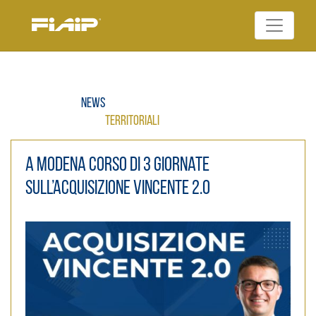
Skip
to
Federazione Italiana
content
FIAIP
Agenti Immobiliari
Professionali
News
Territoriali
A Modena corso di 3 giornate
sull’Acquisizione Vincente 2.0