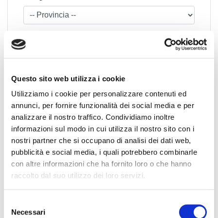
Questo sito web utilizza i cookie
Utilizziamo i cookie per personalizzare contenuti ed
News Territoriali
annunci, per fornire funzionalità dei social media e per
analizzare il nostro traffico. Condividiamo inoltre
Abruzzo
informazioni sul modo in cui utilizza il nostro sito con i
nostri partner che si occupano di analisi dei dati web,
Basilicata
pubblicità e social media, i quali potrebbero combinarle
Calabria
con altre informazioni che ha fornito loro o che hanno
Campania
raccolto dal suo utilizzo dei loro servizi.
Emilia Romagna
Friuli-Venezia Giulia
S
Lazio
Necessari
e