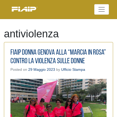
Skip
to
Federazione Italiana
content
FIAIP
Agenti Immobiliari
Professionali
antiviolenza
Fiaip Donna Genova alla “Marcia in rosa”
contro la violenza sulle donne
Posted on
29 Maggio 2023
by
Ufficio Stampa