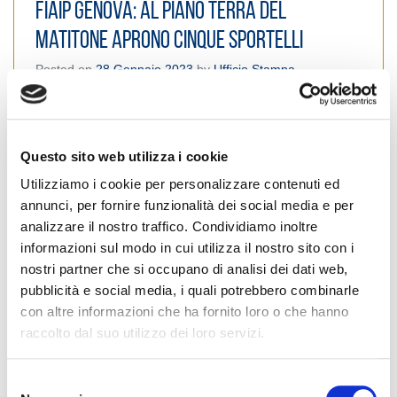
FIAIP Genova: Al piano terra del
Matitone aprono cinque sportelli
Posted on
28 Gennaio 2023
by
Ufficio Stampa
Questo sito web utilizza i cookie
Utilizziamo i cookie per personalizzare contenuti ed
annunci, per fornire funzionalità dei social media e per
analizzare il nostro traffico. Condividiamo inoltre
informazioni sul modo in cui utilizza il nostro sito con i
nostri partner che si occupano di analisi dei dati web,
pubblicità e social media, i quali potrebbero combinarle
con altre informazioni che ha fornito loro o che hanno
raccolto dal suo utilizzo dei loro servizi.
L’Assessore all’Urbanistica Mario Mascia: “Abbiamo
S
accolto le precise richieste dei professionisti”. E’ con