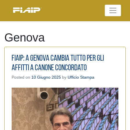
Skip
to
Federazione Italiana
content
FIAIP
Agenti Immobiliari
Professionali
Genova
FIAIP: A Genova cambia tutto per gli
affitti a canone concordato
Posted on
10 Giugno 2025
by
Ufficio Stampa