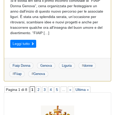
Si è svolta ieri sera il primo incontro conviviale di “FIAIP
Donna Genova”, cena organizzata per festeggiare un
anno dall’inizio di questo nuovo percorso per le associate
liguri. È stata una splendida serata, un’occasione per
ritrovarsi, scambiare idee e nuovi progetti e anche per
trascorrere qualche ora all’insegna del buon umore e del
divertimento. “FIAIP […]
Leggi tutto
Fiaip Donna
Genova
Liguria
#
donne
#
Fiiap
#
Genova
Pagina 1 di 8
1
2
3
4
5
...
»
Ultima »