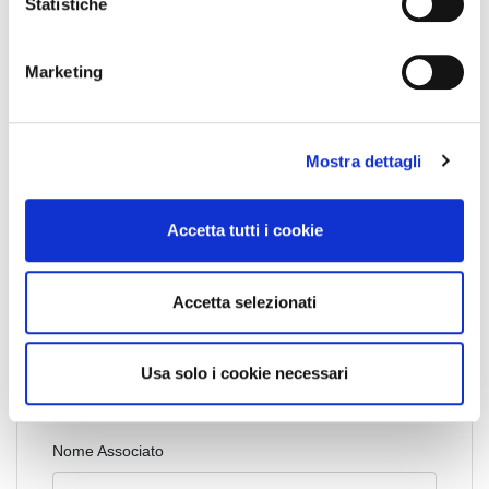
o
Statistiche
Telefono
:
n
+39 335 6069107
e
Fax
:
Marketing
Email
:
d
info@bergamo.fiaip.it
e
Orario
:
l
Mostra dettagli
c
o
n
Accetta tutti i cookie
s
e
n
Accetta selezionati
s
o
Cognome Associato
Usa solo i cookie necessari
Nome Associato