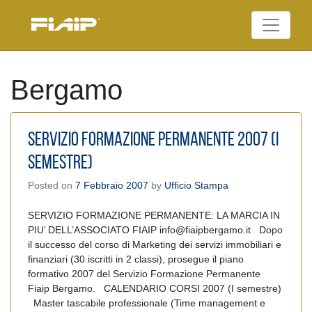
Skip
to
Federazione Italiana
content
FIAIP
Agenti Immobiliari
Professionali
Bergamo
SERVIZIO FORMAZIONE PERMANENTE 2007 (I
SEMESTRE)
Posted on
7 Febbraio 2007
by
Ufficio Stampa
SERVIZIO FORMAZIONE PERMANENTE: LA MARCIA IN
PIU’ DELL’ASSOCIATO FIAIP info@fiaipbergamo.it Dopo
il successo del corso di Marketing dei servizi immobiliari e
finanziari (30 iscritti in 2 classi), prosegue il piano
formativo 2007 del Servizio Formazione Permanente
Fiaip Bergamo. CALENDARIO CORSI 2007 (I semestre)
Master tascabile professionale (Time management e