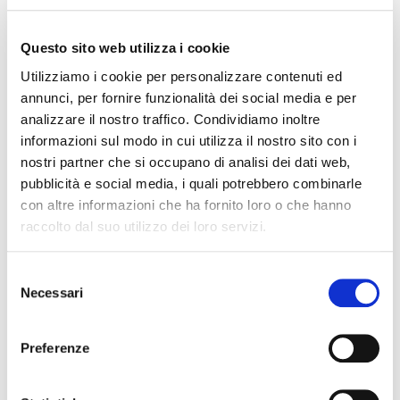
Questo sito web utilizza i cookie
Bergamo
#
Bergamo
Utilizziamo i cookie per personalizzare contenuti ed
annunci, per fornire funzionalità dei social media e per
analizzare il nostro traffico. Condividiamo inoltre
Pagina 13 di 13
« Prima
«
...
9
10
11
12
13
informazioni sul modo in cui utilizza il nostro sito con i
nostri partner che si occupano di analisi dei dati web,
pubblicità e social media, i quali potrebbero combinarle
con altre informazioni che ha fornito loro o che hanno
raccolto dal suo utilizzo dei loro servizi.
S
Necessari
e
l
PRESIDENTE PROVINCIALE
:
e
Preferenze
OLIVATI GIULIANO
z
Indirizzo
:
i
VIA GIANBATTISTA MORONI, 240/D
24127, BERGAMO (Bergamo)