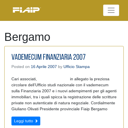
Skip
to
Federazione Italiana
content
FIAIP
Agenti Immobiliari
Professionali
Bergamo
VADEMECUM FINANZIARIA 2007
Posted on
16 Aprile 2007
by
Ufficio Stampa
Cari associati, in allegato la preziosa
circolare dell’Ufficio studi nazionale con il vademecum
sulla Finanziaria 2007 e i nuovi adempimenti per gli agenti
immobiliari, tra i quali spicca la registrazione delle scritture
private non autenticate di natura negoziale. Cordialmente
Giuliano Olivati Presidente provinciale Fiaip Bergamo
Leggi tutto