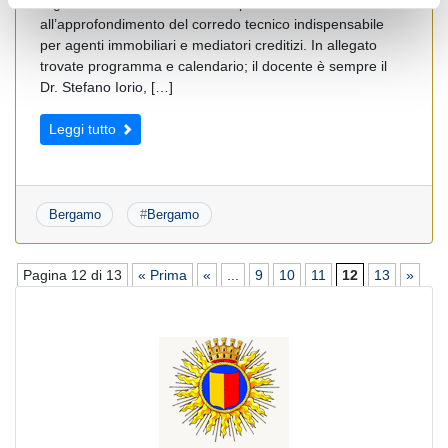
organizza un “Master tascabile professionale” dedicato
all’approfondimento del corredo tecnico indispensabile
per agenti immobiliari e mediatori creditizi. In allegato
trovate programma e calendario; il docente è sempre il
Dr. Stefano Iorio, […]
Leggi tutto
Bergamo
#
Bergamo
Pagina 12 di 13
« Prima
«
...
9
10
11
12
13
»