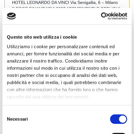
HOTEL LEONARDO DA VINCI Via Senigallia, 6 – Milano
"LEGGE FINANZIARIA 2007 ADEMPIMENTI E OBBLIGHI
DELL’AGENTE IMMOBILIARE" In calce è possibile
scaricare l’invito al Convegno Nazionale promosso dal
Settore Cultura e Formazione e Ufficio Studi Fiaip. FIAIP
BERGAMO STA […]
Questo sito web utilizza i cookie
Utilizziamo i cookie per personalizzare contenuti ed
Leggi tutto
annunci, per fornire funzionalità dei social media e per
analizzare il nostro traffico. Condividiamo inoltre
informazioni sul modo in cui utilizza il nostro sito con i
Bergamo
#
Bergamo
nostri partner che si occupano di analisi dei dati web,
pubblicità e social media, i quali potrebbero combinarle
con altre informazioni che ha fornito loro o che hanno
raccolto dal suo utilizzo dei loro servizi.
CONVEGNO FINANZIARIA FIAIP BERGAMO
06/02/07
S
Posted on
9 Febbraio 2007
by
Ufficio Stampa
Necessari
e
l
In allegato le relazioni dei Dottori Commercialisti Simona