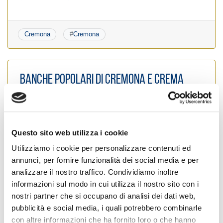
Cremona
#
Cremona
Banche popolari di Cremona e Crema
insieme a FIAIP
Posted on
8 Luglio 1998
by
Ufficio Stampa
Questo sito web utilizza i cookie
Alleanza tra "Popolare " e "Fiaip" in campo le due banche
di Cremona e Crema Grande partecipazione degli Agenti
Utilizziamo i cookie per personalizzare contenuti ed
Immobiliari e Mediatori Creditizi Associati a FIAIP Collegio
annunci, per fornire funzionalità dei social media e per
di Cremona all’incontro di presentazione della
analizzare il nostro traffico. Condividiamo inoltre
Convenzione Nazionale Banca Popolare di Cremona e
informazioni sul modo in cui utilizza il nostro sito con i
Crema / FIAIP Organizzato direttamente da Banco
nostri partner che si occupano di analisi dei dati web,
Popolare nella propria sede, l’incontro si è svolto nella […]
pubblicità e social media, i quali potrebbero combinarle
Leggi tutto
con altre informazioni che ha fornito loro o che hanno