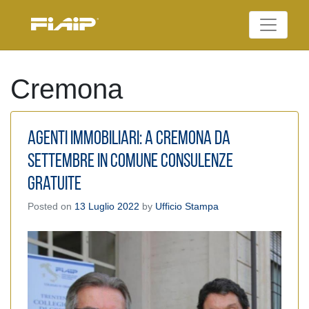
Skip
to
Federazione Italiana
content
FIAIP
Agenti Immobiliari
Professionali
Cremona
Agenti Immobiliari: A Cremona da
settembre in Comune consulenze
gratuite
Posted on
13 Luglio 2022
by
Ufficio Stampa