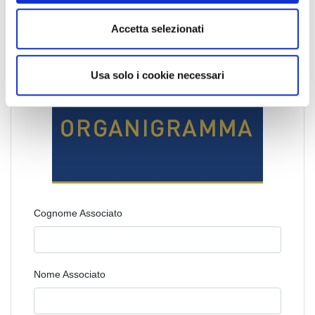
e
+39 0372 1877073
Fax
:
n
Accetta selezionati
Email
:
s
presidente@cremona.fiaip.it
o
Orario
:
Usa solo i cookie necessari
Cognome Associato
Nome Associato