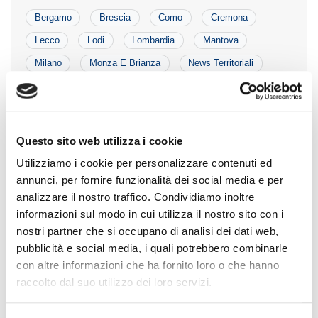
Bergamo
Brescia
Como
Cremona
Lecco
Lodi
Lombardia
Mantova
Milano
Monza E Brianza
News Territoriali
Pavia
Sondrio
Varese
#
Fiaip
#
formazione
#
Lombardia
Questo sito web utilizza i cookie
Utilizziamo i cookie per personalizzare contenuti ed
Luca Simioni eletto Presidente di Fiaip
annunci, per fornire funzionalità dei social media e per
Lombardia
analizzare il nostro traffico. Condividiamo inoltre
informazioni sul modo in cui utilizza il nostro sito con i
Posted on
14 Dicembre 2021
by
Ufficio Stampa
nostri partner che si occupano di analisi dei dati web,
pubblicità e social media, i quali potrebbero combinarle
con altre informazioni che ha fornito loro o che hanno
raccolto dal suo utilizzo dei loro servizi.