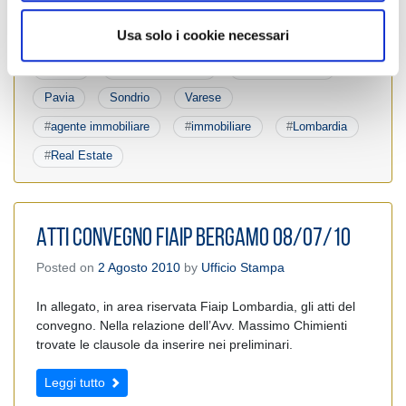
Bergamo
Brescia
Como
Cremona
o
Usa solo i cookie necessari
Lecco
Lodi
Lombardia
Mantova
Milano
Monza E Brianza
News Territoriali
Pavia
Sondrio
Varese
#
agente immobiliare
#
immobiliare
#
Lombardia
#
Real Estate
ATTI CONVEGNO FIAIP BERGAMO 08/07/10
Posted on
2 Agosto 2010
by
Ufficio Stampa
In allegato, in area riservata Fiaip Lombardia, gli atti del
convegno. Nella relazione dell’Avv. Massimo Chimienti
trovate le clausole da inserire nei preliminari.
Leggi tutto