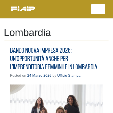
Skip
to
Federazione Italiana
content
FIAIP
Agenti Immobiliari
Professionali
Lombardia
Bando Nuova Impresa 2026:
un’opportunità anche per
l’imprenditoria femminile in Lombardia
Posted on
24 Marzo 2026
by
Ufficio Stampa