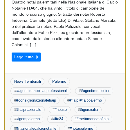
Quattro notai palermitani nella Nazionale Italiana di Calcio
Notarile ITA84, che ha vinto il titolo di campione del
mondo lo scorso giugno. Si tratta dei notai Roberto
Indovina, Carmelo (detto Elio) Di Vitale, Stefano Marsala,
e del praticante notaio Paolo Palizzolo, convocati
dall’allenatore Fabio Pizzi, ex giocatore professionista,
coadiuvato dallo storico allenatore notaio Simone
Chiantini. […]
Leggi tutto
News Territoriali
Palermo
#
#agentiimmobiliariprofessionali
#
#agentimmobilier
#
#consiglionazionalefiaip
#
#fiaip #fiaippalermo
#
#fiaipnazionale
#
#house
#
#igersicilia
#
#igerspalermo
#
#ita84
#
#metàmandatofiaip
#
#nazionalecalcionotarile
#
#notaipalermo