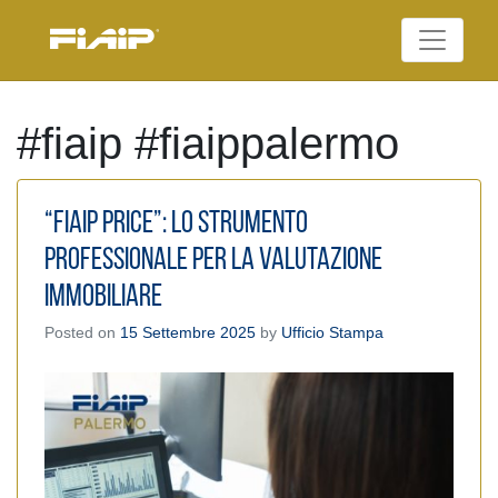
Skip
to
Federazione Italiana
content
FIAIP
Agenti Immobiliari
Professionali
#fiaip #fiaippalermo
“FIAIP Price”: Lo Strumento
Professionale per la valutazione
immobiliare
Posted on
15 Settembre 2025
by
Ufficio Stampa