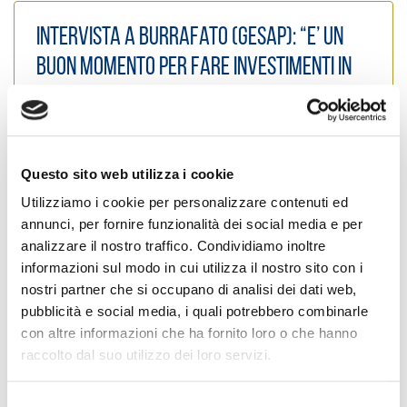
Intervista a Burrafato (Gesap): “E’ un
buon momento per fare investimenti in
case vacanze in Sicilia”
Posted on
1 Settembre 2023
by
Ufficio Stampa
Questo sito web utilizza i cookie
Utilizziamo i cookie per personalizzare contenuti ed
annunci, per fornire funzionalità dei social media e per
analizzare il nostro traffico. Condividiamo inoltre
informazioni sul modo in cui utilizza il nostro sito con i
nostri partner che si occupano di analisi dei dati web,
pubblicità e social media, i quali potrebbero combinarle
con altre informazioni che ha fornito loro o che hanno
raccolto dal suo utilizzo dei loro servizi.
S