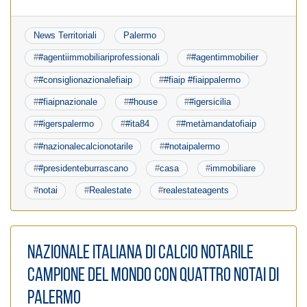
News Territoriali
Palermo
#
#agentiimmobiliariprofessionali
#
#agentimmobilier
#
#consiglionazionalefiaip
#
#fiaip #fiaippalermo
#
#fiaipnazionale
#
#house
#
#igersicilia
#
#igerspalermo
#
#ita84
#
#metàmandatofiaip
#
#nazionalecalcionotarile
#
#notaipalermo
#
#presidenteburrascano
#
casa
#
immobiliare
#
notai
#
Realestate
#
realestateagents
Nazionale italiana di calcio notarile
campione del mondo con quattro notai di
Palermo