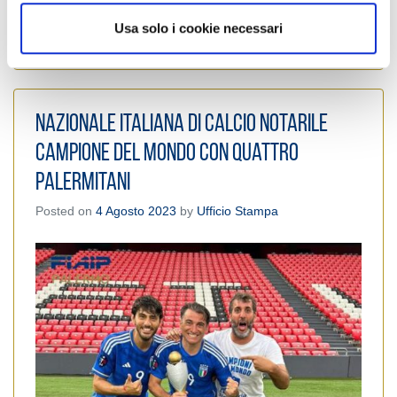
o
#
#presidenteburrafato
#
#salvatoreburrafato
Usa solo i cookie necessari
#
#TeCPalermo2023
Nazionale italiana di calcio notarile
campione del mondo con quattro
palermitani
Posted on
4 Agosto 2023
by
Ufficio Stampa