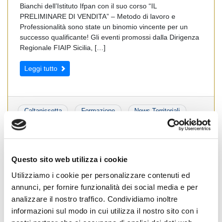
Bianchi dell’Istituto Ifpan con il suo corso “IL
PRELIMINARE DI VENDITA” – Metodo di lavoro e
Professionalità sono state un binomio vincente per un
successo qualificante! Gli eventi promossi dalla Dirigenza
Regionale FIAIP Sicilia, […]
Leggi tutto
Caltanissetta
Formazione
News Territoriali
Sicilia
Trapani
#
#fiaipcaltanissetta
#
#FIAIPFORMAZIONE
#
#FIAIPSICILIA
#
#fiaiptrapani
#
Corso di formazione
Questo sito web utilizza i cookie
Utilizziamo i cookie per personalizzare contenuti ed
annunci, per fornire funzionalità dei social media e per
analizzare il nostro traffico. Condividiamo inoltre
Cognome Associato
informazioni sul modo in cui utilizza il nostro sito con i