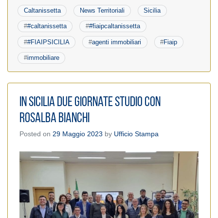
Caltanissetta
News Territoriali
Sicilia
#
#caltanissetta
#
#fiaipcaltanissetta
#
#FIAIPSICILIA
#
agenti immobiliari
#
Fiaip
#
immobiliare
In Sicilia due giornate studio con
Rosalba Bianchi
Posted on
29 Maggio 2023
by
Ufficio Stampa