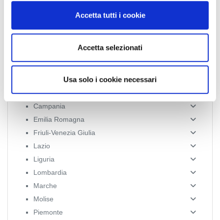
n
Accetta tutti i cookie
s
e
News Territoriali
n
Accetta selezionati
s
Abruzzo
o
Usa solo i cookie necessari
Basilicata
Calabria
Campania
Emilia Romagna
Friuli-Venezia Giulia
Lazio
Liguria
Lombardia
Marche
Molise
Piemonte