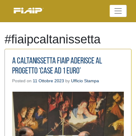
Skip
to
Federazione Italiana
content
FIAIP
Agenti Immobiliari
Professionali
#fiaipcaltanissetta
A Caltanissetta Fiaip aderisce al
progetto ‘Case ad 1 Euro’
Posted on
11 Ottobre 2023
by
Ufficio Stampa