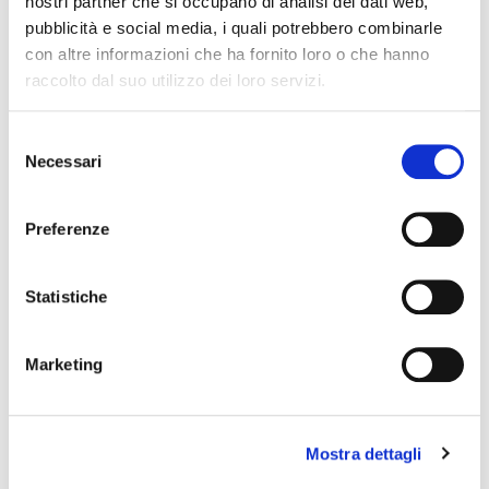
nostri partner che si occupano di analisi dei dati web,
pubblicità e social media, i quali potrebbero combinarle
con altre informazioni che ha fornito loro o che hanno
Nome Associato
raccolto dal suo utilizzo dei loro servizi.
S
Codice Associato FIAP
Necessari
e
l
e
Preferenze
z
Collegio Regionale
i
o
Statistiche
n
Collegio Provinciale
e
Marketing
d
e
l
Mostra dettagli
c
o