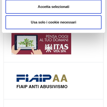
Umbria
n
Accetta selezionati
Valle d'Aosta
s
Veneto
o
Usa solo i cookie necessari