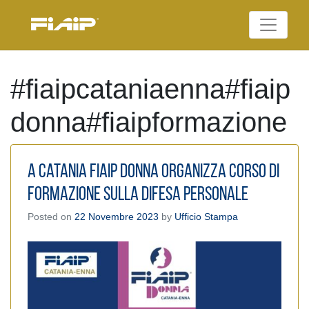
Skip
to
Federazione Italiana
content
FIAIP
Agenti Immobiliari
Professionali
#fiaipcataniaenna#fiaip
donna#fiaipformazione
A Catania Fiaip Donna organizza Corso di
formazione sulla difesa personale
Posted on
22 Novembre 2023
by
Ufficio Stampa