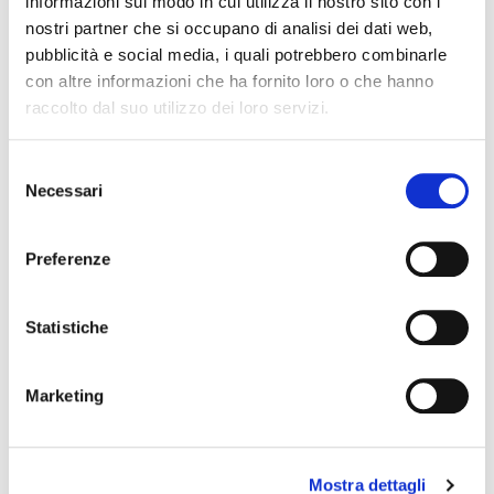
informazioni sul modo in cui utilizza il nostro sito con i
nostri partner che si occupano di analisi dei dati web,
Leggi tutto
pubblicità e social media, i quali potrebbero combinarle
con altre informazioni che ha fornito loro o che hanno
raccolto dal suo utilizzo dei loro servizi.
Genova
#
Genova
S
Necessari
e
l
Convenzione con testata “Attico”
e
Preferenze
z
Posted on
22 Gennaio 2007
by
Ufficio Stampa
i
o
Statistiche
Genova, 22 Gennaio 2007
n
e
A TUTTI GLI ASSOCIATI FIAIP
Marketing
d
e
PROVINCIA DI GENOVA OGGETTO: Convenzione
l
con testata “Attico”. Cara Collega, Caro Collega,
il Consiglio Provinciale Fiaip
Mostra dettagli
c