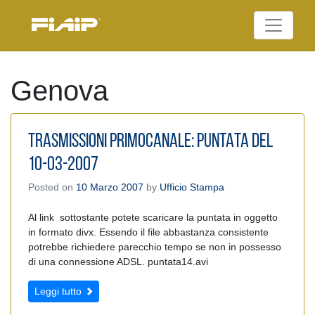
Skip
to
Federazione Italiana
content
FIAIP
Agenti Immobiliari
Professionali
Genova
TRASMISSIONI PRIMOCANALE: PUNTATA DEL
10-03-2007
Posted on
10 Marzo 2007
by
Ufficio Stampa
Al link sottostante potete scaricare la puntata in oggetto
in formato divx. Essendo il file abbastanza consistente
potrebbe richiedere parecchio tempo se non in possesso
di una connessione ADSL. puntata14.avi
Leggi tutto