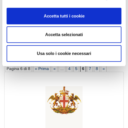
ha raggiunto un accordo con la casa Editrice B&P affinché
o
sulle testate “Attico” e “Corriere “Immobiliare” vengano
n
[…]
Accetta tutti i cookie
s
e
Leggi tutto
n
Accetta selezionati
s
o
Genova
#
Genova
Usa solo i cookie necessari
Pagina 6 di 8
« Prima
«
...
4
5
6
7
8
»