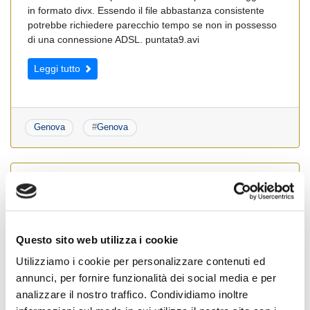
in formato divx. Essendo il file abbastanza consistente
potrebbe richiedere parecchio tempo se non in possesso
di una connessione ADSL. puntata9.avi
Leggi tutto
Genova
#
Genova
TRASMISSIONI PRIMOCANALE: PUNTATA DEL
27/01/07
Posted on
27 Gennaio 2007
by
Ufficio Stampa
Questo sito web utilizza i cookie
Utilizziamo i cookie per personalizzare contenuti ed
Al link sottostante potete scaricare la puntata in oggetto
annunci, per fornire funzionalità dei social media e per
in formato divx. Essendo il file abbastanza consistente
potrebbe richiedere parecchio tempo se non in possesso
analizzare il nostro traffico. Condividiamo inoltre
di una connessione ADSL. puntata8.avi