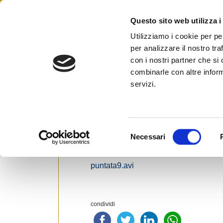
Skip
to
Questo sito web utilizza i
Federazione Italiana Agen
content
FIAIP
Utilizziamo i cookie per pe
per analizzare il nostro tra
con i nostri partner che si
combinarle con altre inform
TRASMISSIONI PRIMOCANALE
servizi.
Posted on
3 Febbraio 2007
by
Ufficio St
Al link sottostante potete scaricare la
S
file abbastanza consistente potrebbe
Necessari
e
di una connessione ADSL.
l
puntata9.avi
e
z
i
o
condividi
n