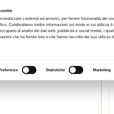
CHI SIAMO
SERVIZI
SETTORI OPERATIVI
RICERCA AGENTI
NEWS E 
 cookie
ti Immobiliari Professionali
rsonalizzare contenuti ed annunci, per fornire funzionalità dei so
ffico. Condividiamo inoltre informazioni sul modo in cui utilizza il 
 occupano di analisi dei dati web, pubblicità e social media, i qual
azioni che ha fornito loro o che hanno raccolto dal suo utilizzo d
: PUNTATA DEL 03-02-07
ampa
 puntata in oggetto in formato divx. Essendo il
 richiedere parecchio tempo se non in possesso
Preferenze
Statistiche
Marketing