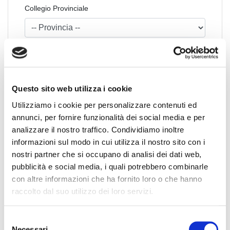
Collegio Provinciale
Questo sito web utilizza i cookie
Utilizziamo i cookie per personalizzare contenuti ed
annunci, per fornire funzionalità dei social media e per
News Territoriali
analizzare il nostro traffico. Condividiamo inoltre
informazioni sul modo in cui utilizza il nostro sito con i
Abruzzo
nostri partner che si occupano di analisi dei dati web,
Basilicata
pubblicità e social media, i quali potrebbero combinarle
Calabria
con altre informazioni che ha fornito loro o che hanno
Campania
raccolto dal suo utilizzo dei loro servizi.
Emilia Romagna
Friuli-Venezia Giulia
S
Necessari
Lazio