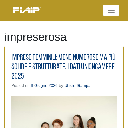
Skip
to
Federazione Italiana
content
FIAIP
Agenti Immobiliari
Professionali
impreserosa
Imprese femminili: meno numerose ma più
solide e strutturate. I dati Unioncamere
2025
Posted on
8 Giugno 2026
by
Ufficio Stampa