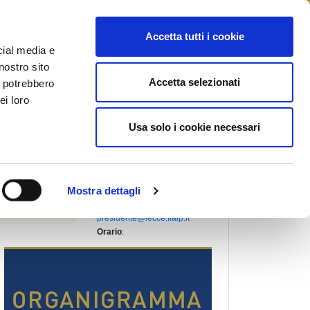
STAMPA
CONTATTI
MYFIAIP
Accetta tutti i cookie
cial media e
nostro sito
Accetta selezionati
i potrebbero
PRESIDENTE PROVINCIALE
:
ei loro
CHIRIACO' SABINA ELEONORA
Indirizzo
:
Usa solo i cookie necessari
VIA DEI PLATANI N.1
73013, GALATINA (Lecce)
Telefono
:
+39 338 4070032
Fax
:
Mostra dettagli
+39 0836 563993
Email
:
presidente@lecce.fiaip.it
Orario
: