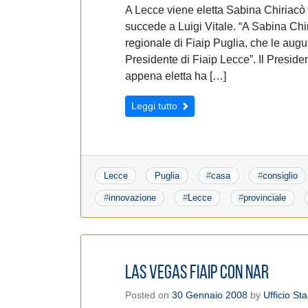
A Lecce viene eletta Sabina Chiriacò 
succede a Luigi Vitale. “A Sabina Chiri
regionale di Fiaip Puglia, che le aug
Presidente di Fiaip Lecce”. Il Presid
appena eletta ha […]
Leggi tutto
Lecce
Puglia
#
casa
#
consiglio
#
innovazione
#
Lecce
#
provinciale
LAS VEGAS FIAIP con NAR
Posted on
30 Gennaio 2008
by
Ufficio S