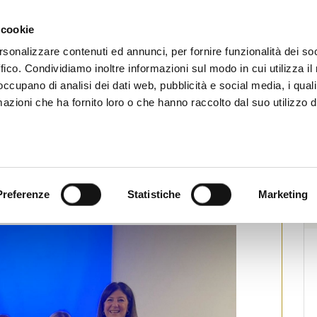
CHI SIAMO
SERVIZI
SETTORI OPERATIVI
RICERCA AGENTI
NEWS E 
 cookie
ti Immobiliari Professionali
rsonalizzare contenuti ed annunci, per fornire funzionalità dei so
ffico. Condividiamo inoltre informazioni sul modo in cui utilizza il 
 occupano di analisi dei dati web, pubblicità e social media, i qual
azioni che ha fornito loro o che hanno raccolto dal suo utilizzo d
ente FIAIP Lecce: Da qui parte la
Preferenze
Statistiche
Marketing
ampa