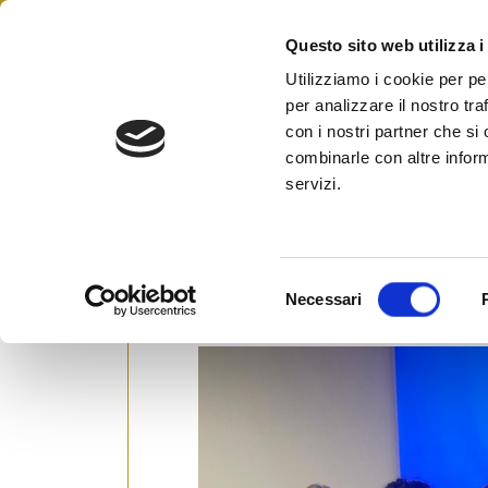
Skip
to
Questo sito web utilizza i
Federazione Italiana Agen
content
FIAIP
Utilizziamo i cookie per pe
per analizzare il nostro tra
Lecce
con i nostri partner che si
combinarle con altre inform
servizi.
“Sabina Chiriacò eletta Presid
Formazione Regionale 2025”
S
Necessari
Posted on
7 Febbraio 2025
by
Ufficio St
e
l
e
z
i
o
n