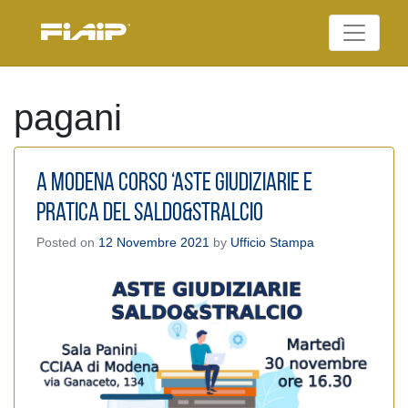
Skip
to
Federazione Italiana
content
FIAIP
Agenti Immobiliari
Professionali
pagani
A Modena Corso ‘Aste Giudiziarie e
pratica del Saldo&Stralcio
Posted on
12 Novembre 2021
by
Ufficio Stampa