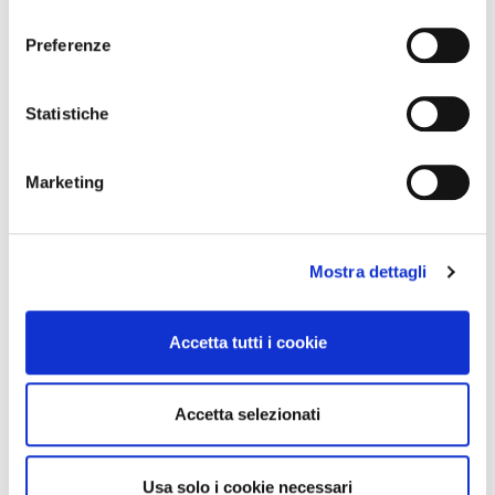
l
e
Preferenze
z
i
o
Statistiche
n
e
Marketing
d
News Territoriali
e
l
Abruzzo
Mostra dettagli
c
o
Basilicata
n
Calabria
Accetta tutti i cookie
s
Campania
e
Emilia Romagna
n
Accetta selezionati
Friuli-Venezia Giulia
s
Lazio
o
Liguria
Usa solo i cookie necessari