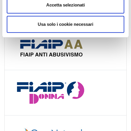
n
Accetta selezionati
s
o
Usa solo i cookie necessari