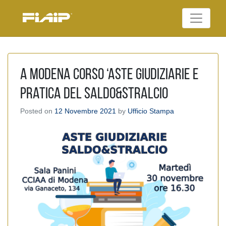
Skip
to
Federazione Italiana
content
FIAIP
Agenti Immobiliari
Professionali
A Modena Corso ‘Aste Giudiziarie e
pratica del Saldo&Stralcio
Posted on
12 Novembre 2021
by
Ufficio Stampa