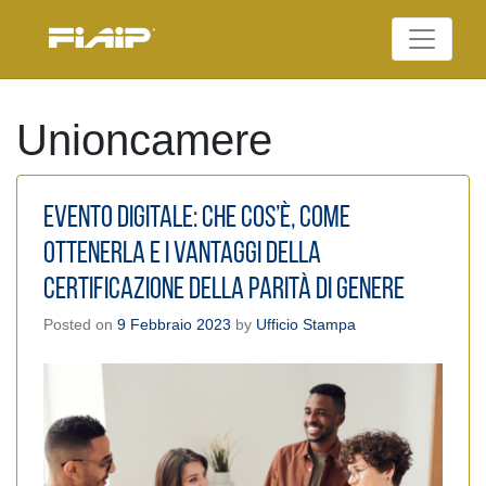
Skip
to
Federazione Italiana
content
FIAIP
Agenti Immobiliari
Professionali
Unioncamere
Evento digitale: Che cos’è, come
ottenerla e i vantaggi della
Certificazione della Parità di Genere
Posted on
9 Febbraio 2023
by
Ufficio Stampa