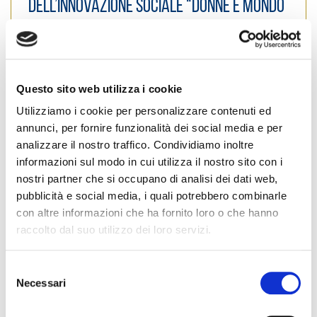
dell’innovazione sociale “Donne e mondo
del lavoro, tra conciliazione e
innovazione”,
Posted on
27 Settembre 2022
by
Ufficio Stampa
Questo sito web utilizza i cookie
Utilizziamo i cookie per personalizzare contenuti ed
annunci, per fornire funzionalità dei social media e per
analizzare il nostro traffico. Condividiamo inoltre
informazioni sul modo in cui utilizza il nostro sito con i
nostri partner che si occupano di analisi dei dati web,
pubblicità e social media, i quali potrebbero combinarle
con altre informazioni che ha fornito loro o che hanno
raccolto dal suo utilizzo dei loro servizi.
S
Necessari
e
Il Salone della CSR e dell’innovazione sociale è dal 2013
l
l’appuntamento più atteso dedicato alla sostenibilità.