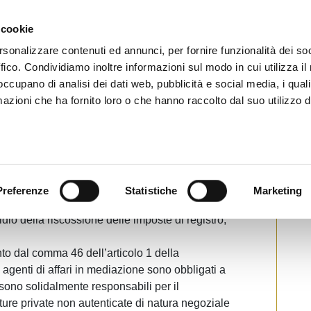
CHI SIAMO
SERVIZI
SETTORI OPERATIVI
RICERCA AGENTI
NEWS E 
 cookie
ti Immobiliari Professionali
rsonalizzare contenuti ed annunci, per fornire funzionalità dei so
ffico. Condividiamo inoltre informazioni sul modo in cui utilizza il 
 occupano di analisi dei dati web, pubblicità e social media, i qual
azioni che ha fornito loro o che hanno raccolto dal suo utilizzo d
’ dei mediatori
ampa
verifiche presso le agenzie di mediazione
istrazione finanziaria, nella circolare n. 6/E
Preferenze
Statistiche
Marketing
ole-24 Ore) come esempio paradigmatico dei
esidio della riscossione delle imposte di registro,
to dal comma 46 dell’articolo 1 della
 agenti di affari in mediazione sono obbligati a
sono solidalmente responsabili per il
ture private non autenticate di natura negoziale