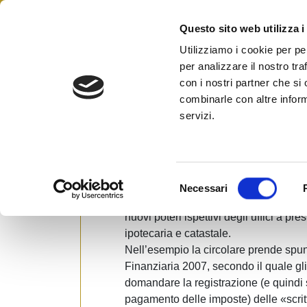
Skip
to
Questo sito web utilizza i
Federazione Italiana Agen
content
FIAIP
Utilizziamo i cookie per pe
per analizzare il nostro tra
con i nostri partner che si
combinarle con altre inform
Fari puntati sull’attivita
servizi.
Posted on
9 Febbraio 2007
by
Ufficio St
L’esecuzione di accessi, ispezioni e 
S
immobiliare è stata assunta dall’ammin
Necessari
e
del 6 febbraio (pubblicata ieri dal S
l
nuovi poteri ispettivi degli uffici a pr
e
ipotecaria e catastale.
z
Nell’esempio la circolare prende spun
i
Finanziaria 2007, secondo il quale gli
o
domandare la registrazione (e quindi 
n
pagamento delle imposte) delle «scrit