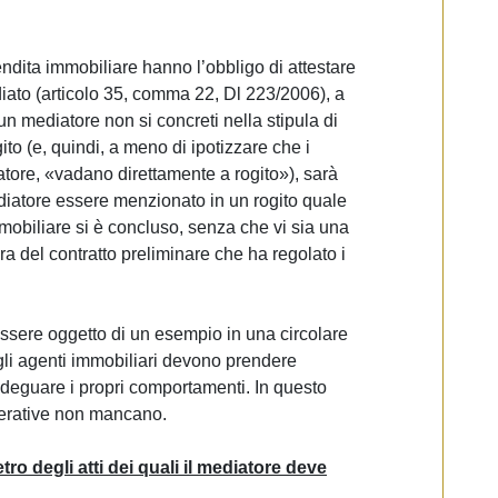
ndita immobiliare hanno l’obbligo di attestare
ediato (articolo 35, comma 22, Dl 223/2006), a
un mediatore non si concreti nella stipula di
to (e, quindi, a meno di ipotizzare che i
atore, «vadano direttamente a rogito»), sarà
diatore essere menzionato in un rogito quale
immobiliare si è concluso, senza che vi sia una
a del contratto preliminare che ha regolato i
ssere oggetto di un esempio in una circolare
o gli agenti immobiliari devono prendere
adeguare i propri comportamenti. In questo
perative non mancano.
etro degli atti dei quali il mediatore deve