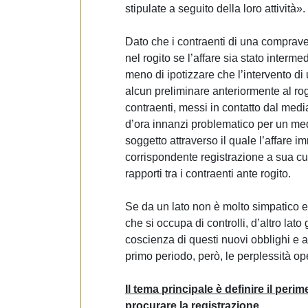
e
stipulate a seguito della loro attività».
d
e
Dato che i contraenti di una comprave
l
nel rogito se l’affare sia stato interm
c
meno di ipotizzare che l’intervento di 
o
alcun preliminare anteriormente al rogi
n
contraenti, messi in contatto dal medi
s
d’ora innanzi problematico per un me
e
soggetto attraverso il quale l’affare 
n
corrispondente registrazione a sua cur
s
rapporti tra i contraenti ante rogito.
o
Se da un lato non è molto simpatico e
che si occupa di controlli, d’altro lat
coscienza di questi nuovi obblighi e 
primo periodo, però, le perplessità o
Il tema principale è definire il perim
procurare la registrazione.