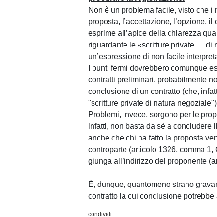
Non è un problema facile, visto che i 
proposta, l’accettazione, l’opzione, il
esprime all’apice della chiarezza quan
riguardante le «scritture private … di n
un’espressione di non facile interpret
I punti fermi dovrebbero comunque ess
contratti preliminari, probabilmente n
conclusione di un contratto (che, infa
"scritture private di natura negoziale")
Problemi, invece, sorgono per le propo
infatti, non basta da sé a concludere i
anche che chi ha fatto la proposta ve
controparte (articolo 1326, comma 1, C
giunga all’indirizzo del proponente (ar
È, dunque, quantomeno strano gravare 
contratto la cui conclusione potrebbe
condividi