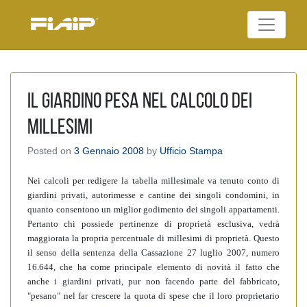
Skip
to
Federazione Italiana
content
FIAIP
Agenti Immobiliari
Professionali
Il giardino pesa nel calcolo dei
millesimi
Posted on
3 Gennaio 2008
by
Ufficio Stampa
Nei calcoli per redigere la tabella millesimale va tenuto conto di
giardini privati, autorimesse e cantine dei singoli condomini, in
quanto consentono un miglior godimento dei singoli appartamenti.
Pertanto chi possiede pertinenze di proprietà esclusiva, vedrà
maggiorata la propria percentuale di millesimi di proprietà. Questo
il senso della sentenza della Cassazione 27 luglio 2007, numero
16.644, che ha come principale elemento di novità il fatto che
anche i giardini privati, pur non facendo parte del fabbricato,
"pesano" nel far crescere la quota di spese che il loro proprietario