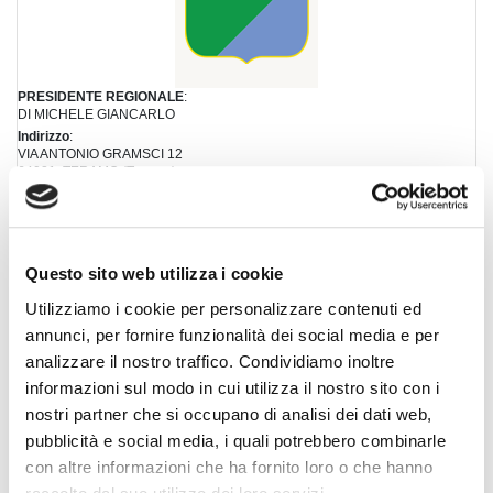
PRESIDENTE REGIONALE
:
DI MICHELE GIANCARLO
Indirizzo
:
VIA ANTONIO GRAMSCI 12
64021, TERAMO (Teramo)
Telefono
:
+39 06 4523181
Fax
:
+39 06 45231820
Questo sito web utilizza i cookie
Email
:
presidente@abruzzo.fiaip.it
Utilizziamo i cookie per personalizzare contenuti ed
Orario
:
Lun.- Ven.: 09.00/13.00-14.00/18.00
annunci, per fornire funzionalità dei social media e per
analizzare il nostro traffico. Condividiamo inoltre
informazioni sul modo in cui utilizza il nostro sito con i
nostri partner che si occupano di analisi dei dati web,
pubblicità e social media, i quali potrebbero combinarle
con altre informazioni che ha fornito loro o che hanno