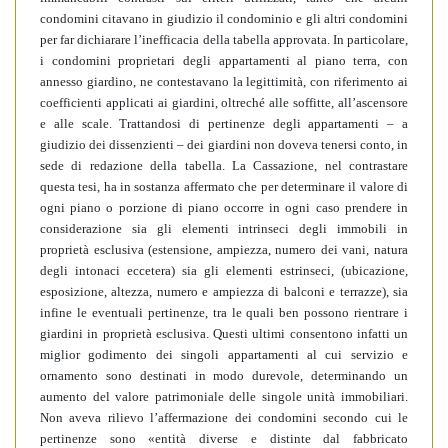
condomini citavano in giudizio il condominio e gli altri condomini
per far dichiarare l’inefficacia della tabella approvata. In particolare,
i condomini proprietari degli appartamenti al piano terra, con
annesso giardino, ne contestavano la legittimità, con riferimento ai
coefficienti applicati ai giardini, oltreché alle soffitte, all’ascensore
e alle scale. Trattandosi di pertinenze degli appartamenti – a
giudizio dei dissenzienti – dei giardini non doveva tenersi conto, in
sede di redazione della tabella. La Cassazione, nel contrastare
questa tesi, ha in sostanza affermato che per determinare il valore di
ogni piano o porzione di piano occorre in ogni caso prendere in
considerazione sia gli elementi intrinseci degli immobili in
proprietà esclusiva (estensione, ampiezza, numero dei vani, natura
degli intonaci eccetera) sia gli elementi estrinseci, (ubicazione,
esposizione, altezza, numero e ampiezza di balconi e terrazze), sia
infine le eventuali pertinenze, tra le quali ben possono rientrare i
giardini in proprietà esclusiva. Questi ultimi consentono infatti un
miglior godimento dei singoli appartamenti al cui servizio e
ornamento sono destinati in modo durevole, determinando un
aumento del valore patrimoniale delle singole unità immobiliari.
Non aveva rilievo l’affermazione dei condomini secondo cui le
pertinenze sono «entità diverse e distinte dal fabbricato