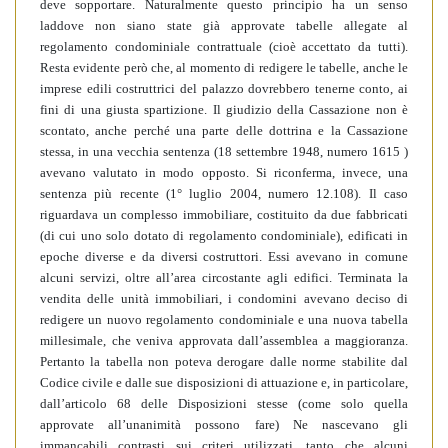
deve sopportare. Naturalmente questo principio ha un senso
laddove non siano state già approvate tabelle allegate al
regolamento condominiale contrattuale (cioè accettato da tutti).
Resta evidente però che, al momento di redigere le tabelle, anche le
imprese edili costruttrici del palazzo dovrebbero tenerne conto, ai
fini di una giusta spartizione. Il giudizio della Cassazione non è
scontato, anche perché una parte delle dottrina e la Cassazione
stessa, in una vecchia sentenza (18 settembre 1948, numero 1615 )
avevano valutato in modo opposto. Si riconferma, invece, una
sentenza più recente (1° luglio 2004, numero 12.108). Il caso
riguardava un complesso immobiliare, costituito da due fabbricati
(di cui uno solo dotato di regolamento condominiale), edificati in
epoche diverse e da diversi costruttori. Essi avevano in comune
alcuni servizi, oltre all’area circostante agli edifici. Terminata la
vendita delle unità immobiliari, i condomini avevano deciso di
redigere un nuovo regolamento condominiale e una nuova tabella
millesimale, che veniva approvata dall’assemblea a maggioranza.
Pertanto la tabella non poteva derogare dalle norme stabilite dal
Codice civile e dalle sue disposizioni di attuazione e, in particolare,
dall’articolo 68 delle Disposizioni stesse (come solo quella
approvate all’unanimità possono fare) Ne nascevano gli
immancabili contrasti sui criteri utilizzati, tanto che alcuni